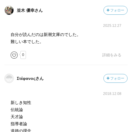
〈今日の弊害も真の指導者でない者が指導者を気取るとこ
並木 優幸さん
フォロー
ろに生じている〉。
2025.12.27
哲学者・三木清が本書で、こう喝破したのは、日本が無謀
な戦争に突入した昭和１６年。
自分が読んだのは新潮文庫のでした。
難しい本でした。
よくぞ、言ったと思う。
0
詳細をみる
この指導者論は、普天間問題などで揺れる現代でも有効だ
が、戦時下での発言は勇気がいることだった。
Στέφανοςさん
フォロー
「大和魂」が叫ばれ、伝統回帰が進む中で、こんな発言も
する。
2018.12.08
新しき知性
〈或る時代には全く忘却されていたものが後の時代に至っ
伝統論
て伝統として復活するということは歴史においてしばしば
天才論
見られる〉としたうえで、安易に「伝統を守れ」という発
指導者論
言は、伝統と遺物の混同だと指摘。
道徳の理念