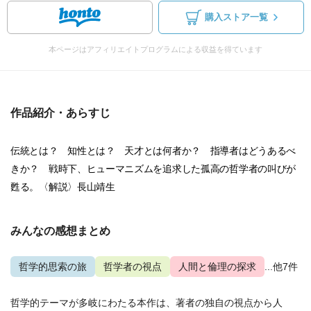
購入ストア一覧
本ページはアフィリエイトプログラムによる収益を得ています
作品紹介・あらすじ
伝統とは？ 知性とは？ 天才とは何者か？ 指導者はどうあるべ
きか？ 戦時下、ヒューマニズムを追求した孤高の哲学者の叫びが
甦る。〈解説〉長山靖生
みんなの感想まとめ
哲学的思索の旅
哲学者の視点
人間と倫理の探求
...他7件
哲学的テーマが多岐にわたる本作は、著者の独自の視点から人