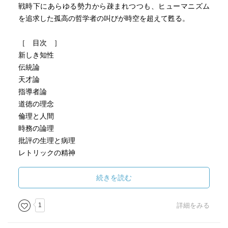
戦時下にあらゆる勢力から疎まれつつも、ヒューマニズム
を追求した孤高の哲学者の叫びが時空を超えて甦る。
［ 目次 ］
新しき知性
伝統論
天才論
指導者論
道徳の理念
倫理と人間
時務の論理
批評の生理と病理
レトリックの精神
イデオロギーとパトロギー
歴史的意識と神話的意識
続きを読む
危機意識の哲学的解明
世界観構成の理論
1
詳細をみる
［ ＰＯＰ ］