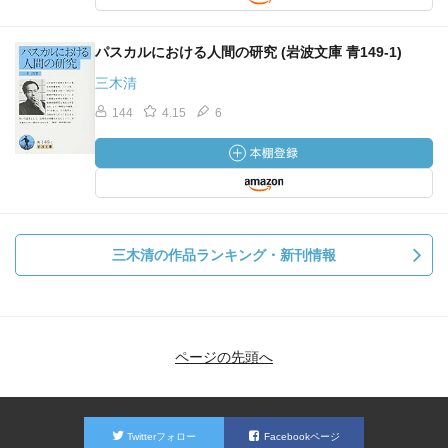
パスカルにおける人間の研究 (岩波文庫 青149-1)
三木清
144
4.15
6
三木清の作品ランキング・新刊情報
ページの先頭へ
Twitterフォロー
Facebookページ