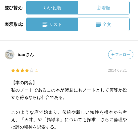
並び替え:
いいね順
新着順
表示形式:
リスト
全文
baxさん
フォロー
4
2014.09.21
【本の内容】
私のノートであるこの本が諸君にもノートとして何等か役
立ち得るならば仕合である。
このような序で始まり、伝統や新しい知性を根本から考
え、「天才」や「指導者」についても探求、さらに倫理や
批評の精神を思索する。