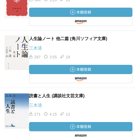
386
3.26
19
人生論ノート 他二篇 (角川ソフィア文庫)
三木清
297
3.55
19
読書と人生 (講談社文芸文庫)
三木清
271
4.15
13