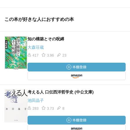
この本が好きな人におすすめの本
知の構築とその呪縛
大森荘蔵
417
3.96
23
考える人 口伝西洋哲学史 (中公文庫)
池田晶子
283
3.73
8