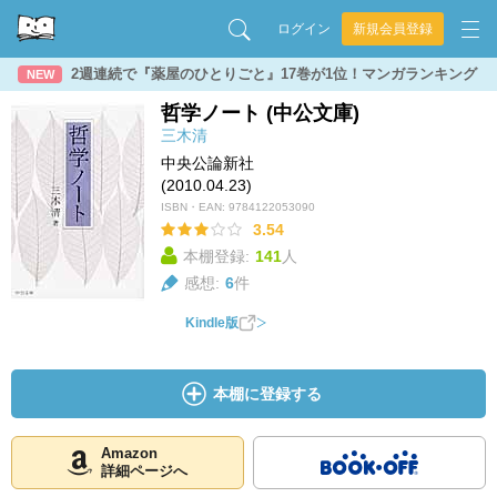
ログイン
新規会員登録
2週連続で『薬屋のひとりごと』17巻が1位！マンガランキング
NEW
哲学ノート (中公文庫)
三木清
中央公論新社
(2010.04.23)
ISBN・EAN:
9784122053090
3.54
本棚登録:
141
人
感想:
6
件
Kindle版
本棚に登録する
Amazon
詳細ページへ