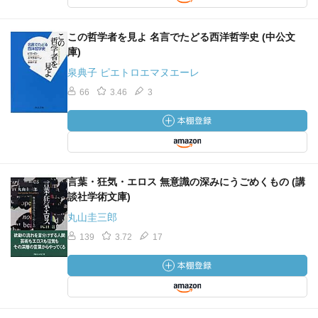
この哲学者を見よ 名言でたどる西洋哲学史 (中公文
庫)
泉典子 ピエトロエマヌエーレ
66
3.46
3
言葉・狂気・エロス 無意識の深みにうごめくもの (講
談社学術文庫)
丸山圭三郎
139
3.72
17