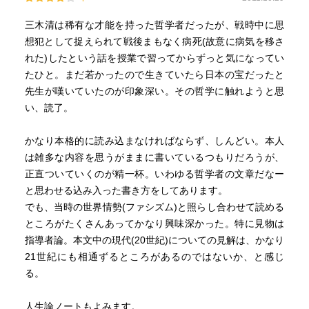
三木清は稀有な才能を持った哲学者だったが、戦時中に思
想犯として捉えられて戦後まもなく病死(故意に病気を移さ
れた)したという話を授業で習ってからずっと気になってい
たひと。まだ若かったので生きていたら日本の宝だったと
先生が嘆いていたのが印象深い。その哲学に触れようと思
い、読了。
かなり本格的に読み込まなければならず、しんどい。本人
は雑多な内容を思うがままに書いているつもりだろうが、
正直ついていくのが精一杯。いわゆる哲学者の文章だなー
と思わせる込み入った書き方をしてあります。
でも、当時の世界情勢(ファシズム)と照らし合わせて読める
ところがたくさんあってかなり興味深かった。特に見物は
指導者論。本文中の現代(20世紀)についての見解は、かなり
21世紀にも相通ずるところがあるのではないか、と感じ
る。
人生論ノートもよみます。