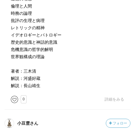
倫理と人間
〈伝統は我々の行為によって伝統となる（中略）伝統その
時務の論理
ものが一つの創造に属している〉
批評の生理と病理
レトリックの精神
あらゆる勢力に疎まれ、敗戦の年、治安維持法違反で逮捕
イデオロギーとパトロギー
され、獄死した孤高の哲学者の名著が復刊した。
歴史的意識と神話的意識
危機意識の哲学的解明
思考は厳密で、読むにはやや辛抱を強いられるが、読後に
世界観構成の理論
はヒューマニズムにあふれた伸びやかな展望が広がる。
著者：三木清
［ おすすめ度 ］
解説：河盛好蔵
解説：長山靖生
☆☆☆☆☆☆☆ おすすめ度
☆☆☆☆☆☆☆ 文章
0
詳細をみる
☆☆☆☆☆☆☆ ストーリー
☆☆☆☆☆☆☆ メッセージ性
☆☆☆☆☆☆☆ 冒険性
小豆雲さん
フォロー
☆☆☆☆☆☆☆ 読後の個人的な満足度
共感度（空振り三振・一部・参った！）