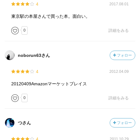
読書の速度（時間がかかった・普通・一気に読んだ）
4
2017.08.01
東京駅の本屋さんで買った本。面白い。
［ 関連図書 ］
0
詳細をみる
［ 参考となる書評 ］
noborun63さん
フォロー
4
2012.04.09
20120409Amazonマーケットプレイス
0
詳細をみる
つさん
フォロー
4
2011.10.29