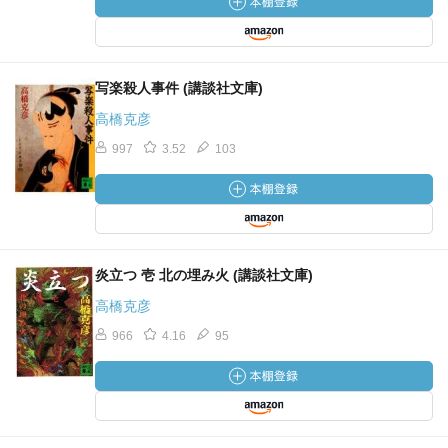
写楽殺人事件 (講談社文庫)
高橋克彦
997
3.52
103
炎立つ 壱 北の埋み火 (講談社文庫)
高橋克彦
966
4.16
95