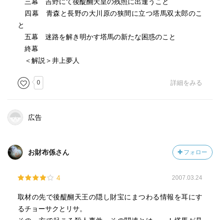
三幕 吉野にて後醍醐天皇の残照に出逢うこと
四幕 青森と長野の大川原の狭間に立つ塔馬双太郎のこ
と
五幕 迷路を解き明かす塔馬の新たな困惑のこと
終幕
＜解説＞井上夢人
0
詳細をみる
広告
お財布係さん
フォロー
4
2007.03.24
取材の先で後醍醐天王の隠し財宝にまつわる情報を耳にす
るチョーサクとリサ。