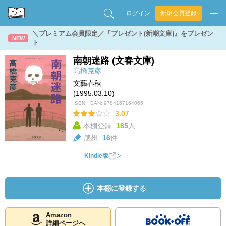
ログイン
新規会員登録
＼プレミアム会員限定／『プレゼント(新潮文庫)』をプレゼン
NEW
ト
南朝迷路 (文春文庫)
高橋克彦
文藝春秋
(1995.03.10)
ISBN・EAN:
9784167164065
3.07
本棚登録:
185
人
感想:
16
件
Kindle版
本棚に登録する
Amazon
詳細ページへ