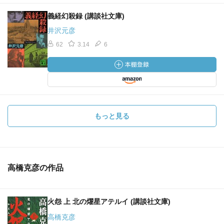
義経幻殺録 (講談社文庫)
井沢元彦
62
3.14
6
もっと見る
高橋克彦の作品
火怨 上 北の燿星アテルイ (講談社文庫)
高橋克彦