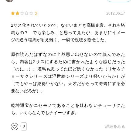
2
2012.06.17
2サス化されていたので、なぜいまどき高橋克彦、それも塔
馬もの？ でも楽しみ、と思って見たが、あまりにイメー
ジの違う塔馬が耐え難く、一瞬で視聴を断念した。
原作読んだはずなのに全然思い出せないので読んでみた
ら、内容は2サスにするために書かれたような感じだった
（のに…）。塔馬も思ってたほど渋くなかった（リサ＆チ
ョーサクシリーズは浮世絵シリーズより軽いからか）が
（でもやっぱ納得いかない。天才だからって奇矯にする必
要ないだろが）。
乾坤通宝がニセモノであることを疑わないチョーサクた
ち、いくらなんでもナイーヴすぎ。
0
詳細をみる