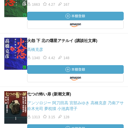
1663
4.27
167
火怨 下 北の燿星アテルイ (講談社文庫)
高橋克彦
1340
4.42
148
七つの怖い扉 (新潮文庫)
アンソロジー 阿刀田高 宮部みゆき 高橋克彦 乃南アサ
鈴木光司 夢枕獏 小池真理子
1313
3.15
128