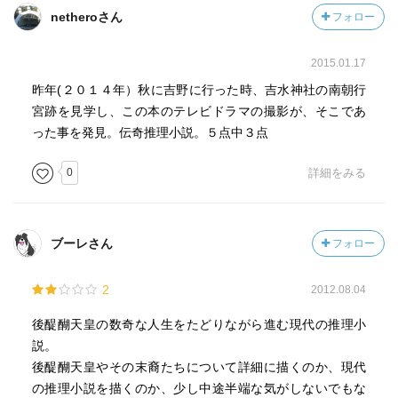
netheroさん
フォロー
2015.01.17
昨年(２０１４年）秋に吉野に行った時、吉水神社の南朝行
宮跡を見学し、この本のテレビドラマの撮影が、そこであ
った事を発見。伝奇推理小説。５点中３点
0
詳細をみる
ブーレさん
フォロー
2
2012.08.04
後醍醐天皇の数奇な人生をたどりながら進む現代の推理小
説。
後醍醐天皇やその末裔たちについて詳細に描くのか、現代
の推理小説を描くのか、少し中途半端な気がしないでもな