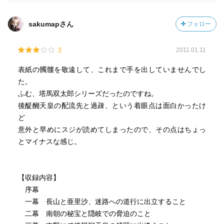
sakumapさん
フォロー
3
2011.01.11
表紙の髑髏を敬遠して、これまで手を出していませんでし
た。
ふむ、塔馬双太郎シリーズだったのですね。
後醍醐天皇の配流先と過疎、という着眼点は面白かったけ
ど
意外と早めにスジが読めてしまったので、その点はちょっ
とマイナスな感じ。
【収録内容】
序幕
一幕 長山と亜里沙、迷路への道行に出立すること
二幕 南朝の秘宝と隠岐での脅迫のこと