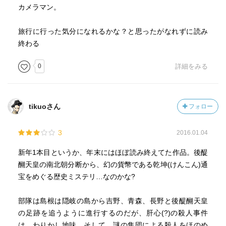
カメラマン。
旅行に行った気分になれるかな？と思ったがなれずに読み
終わる
0
詳細をみる
tikuoさん
フォロー
3
2016.01.04
新年1本目というか、年末にはほぼ読み終えてた作品。後醍
醐天皇の南北朝分断から、幻の貨幣である乾坤(けんこん)通
宝をめぐる歴史ミステリ…なのかな?
部隊は島根は隠岐の島から吉野、青森、長野と後醍醐天皇
の足跡を追うように進行するのだが、肝心(?)の殺人事件
は、わりかし地味。そして、謎の集団による殺人をほのめ