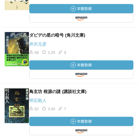
ダビデの星の暗号 (角川文庫)
井沢元彦
68
3.29
9
鳥玄坊 根源の謎 (講談社文庫)
明石散人
82
3.40
7