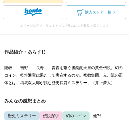
購入ストア一覧
本ページはアフィリエイトプログラムによる収益を得ています
作品紹介・あらすじ
隠岐——吉野——長野——青森を繋ぐ後醍醐天皇の黄金伝説。幻の
コイン、乾坤通宝は果たして実在するのか。密教集団、立川流の正
体とは。塔馬双太郎が挑む歴史長篇ミステリー。（井上夢人）
みんなの感想まとめ
歴史ミステリー
伝説探求
幻のコイン
...他7件