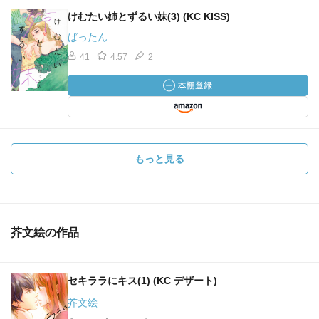
けむたい姉とずるい妹(3) (KC KISS)
ばったん
41
4.57
2
もっと見る
芥文絵の作品
セキララにキス(1) (KC デザート)
芥文絵