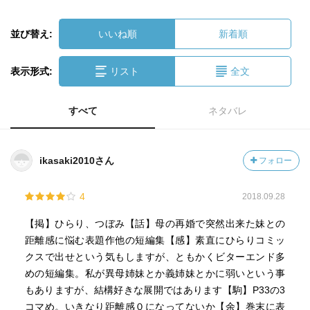
並び替え:
いいね順
新着順
表示形式:
リスト
全文
すべて
ネタバレ
ikasaki2010さん
フォロー
4
2018.09.28
【掲】ひらり、つぼみ【話】母の再婚で突然出来た妹との
距離感に悩む表題作他の短編集【感】素直にひらりコミッ
クスで出せという気もしますが、ともかくビターエンド多
めの短編集。私が異母姉妹とか義姉妹とかに弱いという事
もありますが、結構好きな展開ではあります【駒】P33の3
コマめ。いきなり距離感０になってないか【余】巻末に表