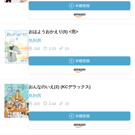
おはようおかえり(5) <完>
鳥飼茜
160
3.33
15
おんなのいえ(2) (KCデラックス)
鳥飼茜
345
3.44
20