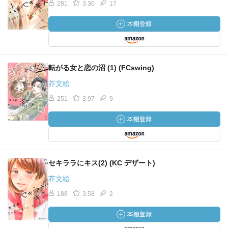
281
3.30
17
転がる女と恋の沼 (1) (FCswing)
芥文絵
251
3.97
9
セキララにキス(2) (KC デザート)
芥文絵
188
3.58
2