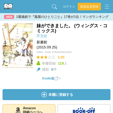
ログイン
新規会員登録
2週連続で『薬屋のひとりごと』17巻が1位！マンガランキング
NEW
妹ができました。 (ウィングス・コ
ミックス)
芥文絵
新書館
(2015.09.25)
ISBN・EAN:
9784403622045
3.95
本棚登録:
119
人
感想:
6
件
Kindle版
本棚に登録する
Amazon
詳細ページへ