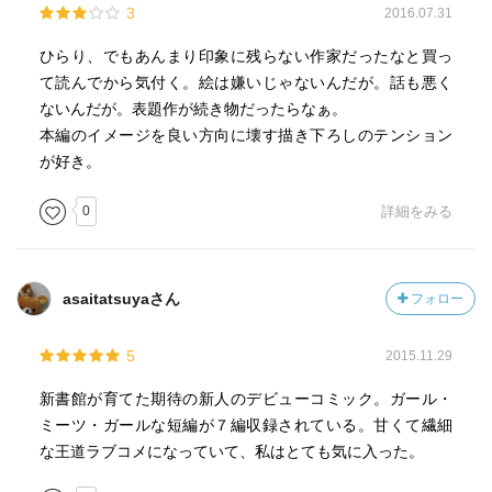
3
2016.07.31
ひらり、でもあんまり印象に残らない作家だったなと買っ
て読んでから気付く。絵は嫌いじゃないんだが。話も悪く
ないんだが。表題作が続き物だったらなぁ。
本編のイメージを良い方向に壊す描き下ろしのテンション
が好き。
0
詳細をみる
asaitatsuyaさん
フォロー
5
2015.11.29
新書館が育てた期待の新人のデビューコミック。ガール・
ミーツ・ガールな短編が７編収録されている。甘くて繊細
な王道ラブコメになっていて、私はとても気に入った。