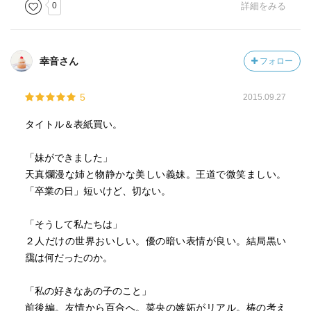
0
詳細をみる
幸音さん
フォロー
5
2015.09.27
タイトル＆表紙買い。
「妹ができました」
天真爛漫な姉と物静かな美しい義妹。王道で微笑ましい。
「卒業の日」短いけど、切ない。
「そうして私たちは」
２人だけの世界おいしい。優の暗い表情が良い。結局黒い
靄は何だったのか。
「私の好きなあの子のこと」
前後編。友情から百合へ。菜央の嫉妬がリアル。椿の考え