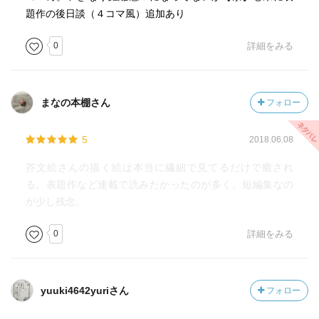
題作の後日談（４コマ風）追加あり
0
詳細をみる
まなの本棚さん
フォロー
5
2018.06.08
芥文絵さんの描く絵は本当に繊細で見てるだけで癒され
る。表題作など連載で読みたかったのが多く、短編集なの
が少し残念。
0
詳細をみる
yuuki4642yuriさん
フォロー