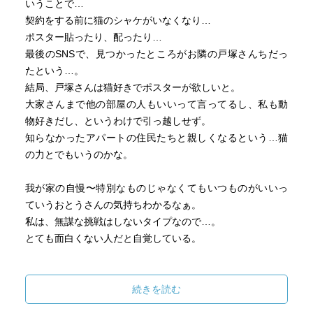
いうことで…
契約をする前に猫のシャケがいなくなり…
ポスター貼ったり、配ったり…
最後のSNSで、見つかったところがお隣の戸塚さんちだっ
たという…。
結局、戸塚さんは猫好きでポスターが欲しいと。
大家さんまで他の部屋の人もいいって言ってるし、私も動
物好きだし、というわけで引っ越しせず。
知らなかったアパートの住民たちと親しくなるという…猫
の力とでもいうのかな。
我が家の自慢〜特別なものじゃなくてもいつものがいいっ
ていうおとうさんの気持ちわかるなぁ。
私は、無謀な挑戦はしないタイプなので…。
とても面白くない人だと自覚している。
願いごと〜先生にスマホを没収された時間、でもなんとか
なった。おじいちゃんがおばあちゃんからの手紙を残して
続きを読む
いたから、それを見たら書かない手紙を書いてみた。