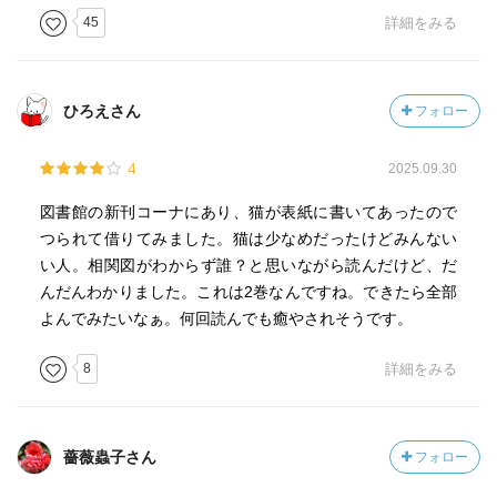
良いじゃんね。
45
詳細をみる
おるすばん〜おばあちゃんだけの旅行、お留守番している
おじいちゃんへのメッセージが愛に溢れている。おじいち
ひろえさん
フォロー
ゃんもそれに答えるのが可愛らしい。
4
2025.09.30
構成物〜教師をしている叔父さんに迎えに来てもらった小
百合ちゃん。この2人の会話が楽しい。
図書館の新刊コーナにあり、猫が表紙に書いてあったので
クールな叔父さんにめげない小百合ちゃんの返しが半端な
つられて借りてみました。猫は少なめだったけどみんない
い。いいぞ、いいぞこの2人。
い人。相関図がわからず誰？と思いながら読んだけど、だ
んだんわかりました。これは2巻なんですね。できたら全部
あの日のはなし〜どこかで誰かのことを思っている。いく
よんでみたいなぁ。何回読んでも癒やされそうです。
つになっても人を思いやる気持ちは忘れたくないな。
8
詳細をみる
薔薇蟲子さん
フォロー