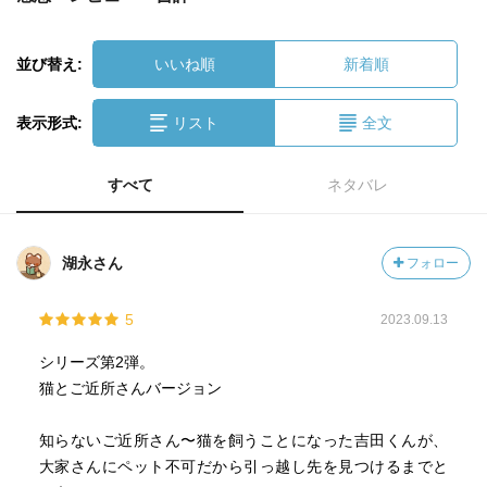
並び替え:
いいね順
新着順
表示形式:
リスト
全文
すべて
ネタバレ
湖永さん
フォロー
5
2023.09.13
シリーズ第2弾。
猫とご近所さんバージョン
知らないご近所さん〜猫を飼うことになった吉田くんが、
大家さんにペット不可だから引っ越し先を見つけるまでと