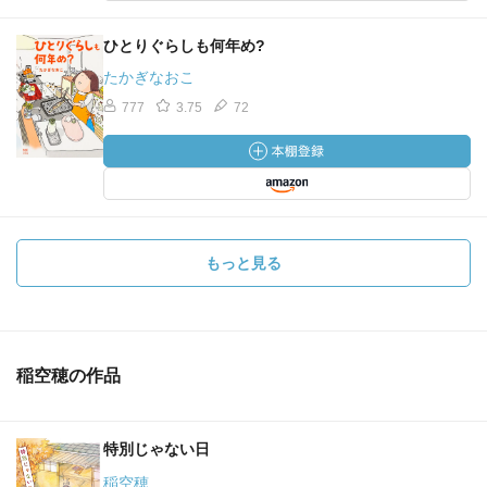
ひとりぐらしも何年め?
たかぎなおこ
777
3.75
72
もっと見る
稲空穂の作品
特別じゃない日
稲空穂