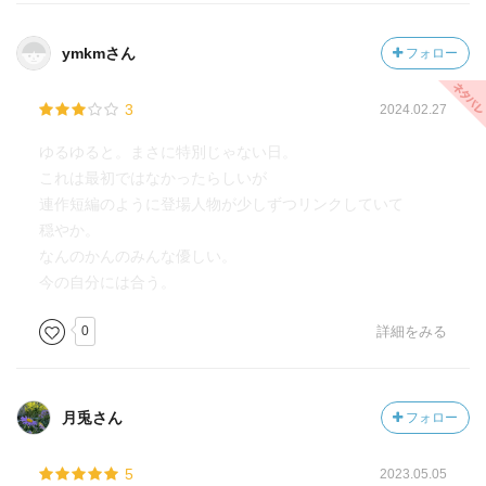
ymkmさん
フォロー
3
2024.02.27
ゆるゆると。まさに特別じゃない日。
これは最初ではなかったらしいが
連作短編のように登場人物が少しずつリンクしていて
穏やか。
なんのかんのみんな優しい。
今の自分には合う。
0
詳細をみる
月兎さん
フォロー
5
2023.05.05