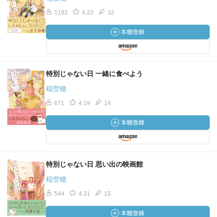
1192
4.23
32
特別じゃない日 一緒に食べよう
稲空穂
671
4.19
14
特別じゃない日 思い出の映画館
稲空穂
544
4.31
15