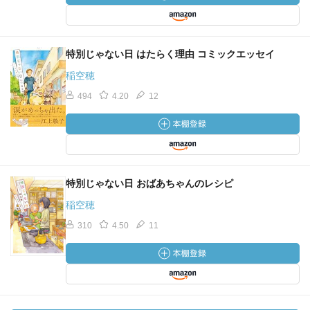
特別じゃない日 はたらく理由 コミックエッセイ
稲空穂
494
4.20
12
特別じゃない日 おばあちゃんのレシピ
稲空穂
310
4.50
11