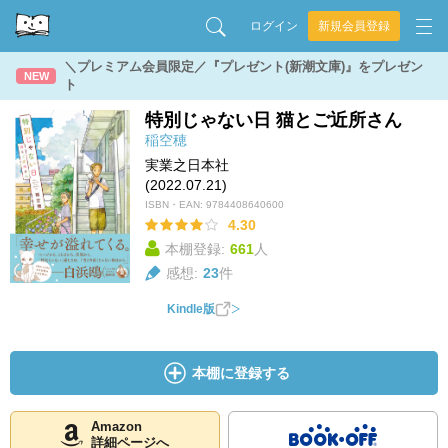
ログイン
新規会員登録
＼プレミアム会員限定／『プレゼント(新潮文庫)』をプレゼン
NEW
ト
特別じゃない日 猫とご近所さん
稲空穂
実業之日本社
(2022.07.21)
ISBN・EAN:
9784408640600
4.30
本棚登録:
661
人
感想:
23
件
Kindle版
本棚に登録する
Amazon
詳細ページへ