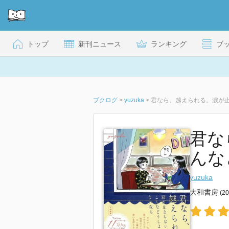
トップ
新刊ニュース
ランキング
ブ
ブクログ
>
yuzuka
>
君なら、越えられる。涙が
君な
んな
yuzuka
大和書房
(2