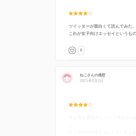
ツイッターが面白くて読んでみた
これが女子向けエッセイというも
0
ねこ
さん
の感想
2021年5月2日
考え方と表現がしっくり来るから
じ。
どうせ別れが来るからこそ、今を