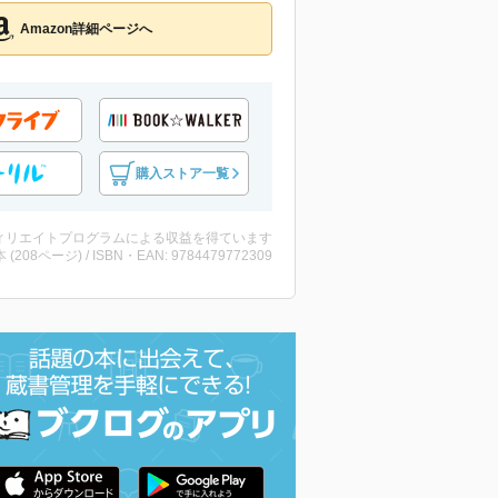
Amazon詳細ページへ
購入ストア一覧
ィリエイトプログラムによる収益を得ています
・本 (208ページ) / ISBN・EAN: 9784479772309