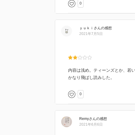
0
ｙｕｋｉ
さん
の感想
2021年7月5日
内容は浅め。ティーンズとか、若
かなり飛ばし読みした。
0
Remy
さん
の感想
2021年6月6日