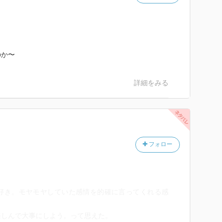
。
のか〜
詳細をみる
フォロー
好き。モヤモヤしていた感情を的確に言ってくれる感
楽しんで大事にしよう。って思えた。