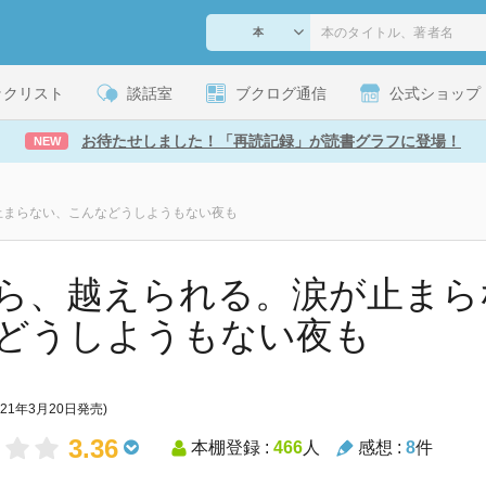
ックリスト
談話室
ブクログ通信
公式ショップ
お待たせしました！「再読記録」が読書グラフに登場！
NEW
止まらない、こんなどうしようもない夜も
ら、越えられる。涙が止まら
どうしようもない夜も
021年3月20日発売)
3.36
本棚登録 :
466
人
感想 :
8
件