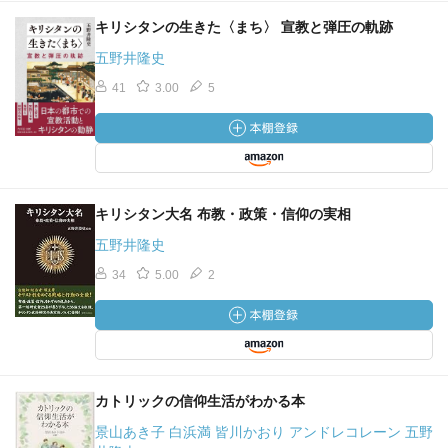
キリシタンの生きた〈まち〉 宣教と弾圧の軌跡
五野井隆史
41
3.00
5
キリシタン大名 布教・政策・信仰の実相
五野井隆史
34
5.00
2
カトリックの信仰生活がわかる本
景山あき子 白浜満 皆川かおり アンドレコレーン 五野