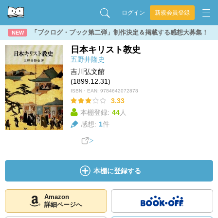
ログイン
新規会員登録
「ブクログ・ブック第二弾」制作決定＆掲載する感想大募集！
NEW
日本キリスト教史
五野井隆史
吉川弘文館
(1899.12.31)
ISBN・EAN:
9784642072878
3.33
本棚登録:
44
人
感想:
1
件
本棚に登録する
Amazon
詳細ページへ