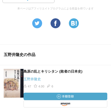
本ページはアフィリエイトプログラムによる収益を得ています
五野井隆史の作品
島原の乱とキリシタン (敗者の日本史)
五野井隆史
47
4.00
6