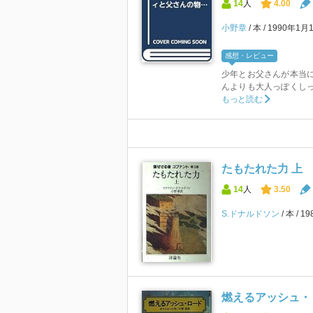
14
人
4.00
小野章
本
1990年1月
感想・レビュー
少年とお父さんが本当
んよりも大人っぽくし
もっと読む
たもたれた力 上
14
人
3.50
S.ドナルドソン
本
19
燃えるアッシュ・ロー