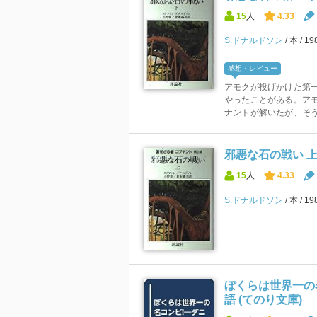
15
人
4.33
S.ドナルドソン
本
19
感想・レビュー
アモクが投げかけた第一
やったことがある。アモ
ナントが解いたが、そう
邪悪な石の戦い 
15
人
4.33
S.ドナルドソン
本
19
ぼくらは世界一の
語 (てのり文庫)