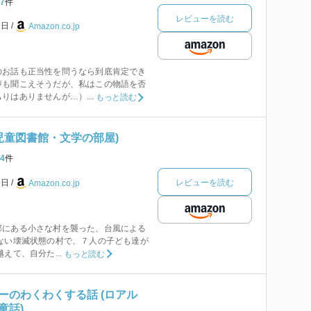
7
件
レビューを読む
1日
Amazon.co.jp
のお話も正当性を問うなら到底肯定でき
声も聞こえそうだが、私はこの物語を否
りはありませんが…）...
もっと読む
児童図書館・文学の部屋)
4
件
レビューを読む
1日
Amazon.co.jp
部にある小さな村を襲った、台風による
ない壊滅状態の村で、７人の子ども達が
えて、自分た...
もっと読む
ーのわくわくする話 (ロアル
童話)