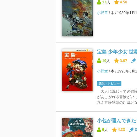
13
人
4.50
小野章
本
1980年1月
宝島 少年少女 世界
10
人
3.67
小野章
本
1990年3月
感想・レビュー
大人に混じっての冒険
があこがれる冒険がい
喜ぶ冒険物語の起源とな
小包が運んできた
9
人
4.33
3