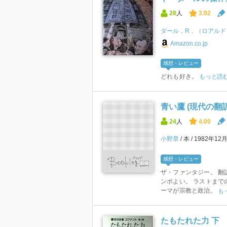
28
人
3.92
ダール，R．（ロアルド
Amazon.co.jp
感想・レビュー
どれも好き。
もっと読
青い鷹 (現代の翻
24
人
4.00
小野章
本
1982年12
感想・レビュー
ザ・ファンタジー。 翻
ンポよい。 ラストまで
ーマが宗教と政治。
も
たもたれた力 下