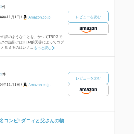
1
件
レビューを読む
84年11月1日
Amazon.co.jp
の謎のようなことを、かつてTRPGで
クの謎掛けはDEM的天啓によってコブ
と見えるのはいさ...
もっと読む
上
1
件
レビューを読む
84年11月1日
Amazon.co.jp
名コンビ! ダニィと父さんの物