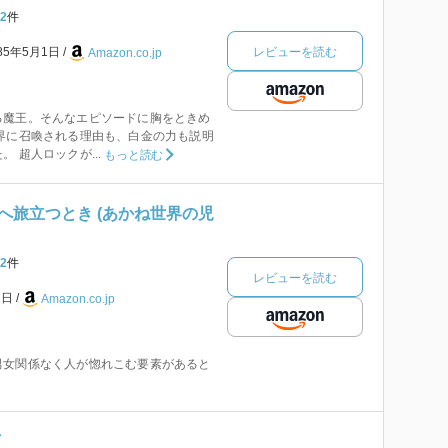
2
件
レビューを読む
85年5月1日
Amazon.co.jp
る魔王。そんなエピソードに胸をときめ
界に召喚される理由も、白金の力も説明
 超人ロックが...
もっと読む
へ旅立つとき (あかね世界の児
2
件
レビューを読む
1日
Amazon.co.jp
男女関係なく人が惚れこむ要素があると
下