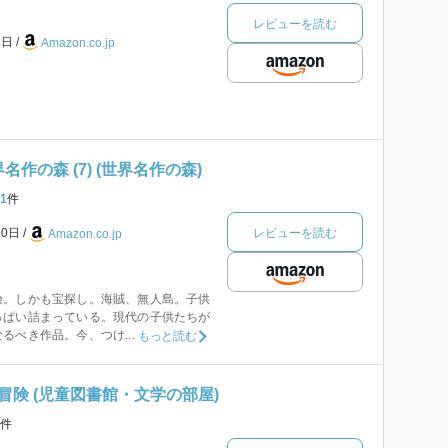
レビューを読む
1日
Amazon.co.jp
名作の森 (7) (世界名作の森)
1
件
レビューを読む
20日
Amazon.co.jp
。しかも宝探し。海賊、無人島。子供
っぱい詰まっている。現代の子供たちが
るべき作品。今、つけ...
もっと読む
冒険 (児童図書館・文学の部屋)
件