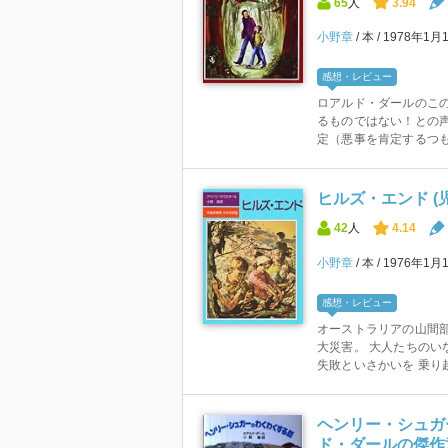
65
人
3.94
小野章
本
1978年1月
感想・レビュー
ロアルド・ダールのこ
るものではない！との
定（悪事を肯定するつも
ヒルズ・エンド (
42
人
4.14
小野章
本
1976年1月
感想・レビュー
オーストラリアの山間
大災害。 大人たちのい
失敗といさかいを 乗り越
ヘンリー・シュガ
ド・ダールの傑作