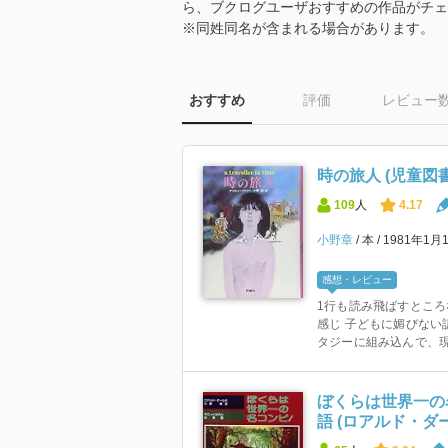
ら、ブクログユーザおすすめの作品がチェ
※同姓同名が含まれる場合があります。
おすすめ
評価
レビュー
時の旅人 (児童図
109
人
4.17
小野章
本
1981年1月
感想・レビュー
1行も読み飛ばすとこ
感じ 子どもに媚びない
タジーに組み込んで、現代
ぼくらは世界一の
語 (ロアルド・ダ