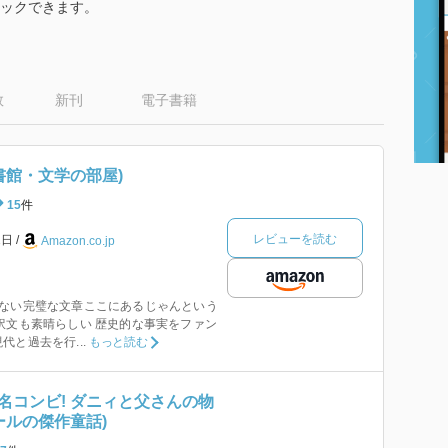
ックできます。
数
新刊
電子書籍
書館・文学の部屋)
15
件
レビューを読む
1日
Amazon.co.jp
ろない完璧な文章ここにあるじゃんという
訳文も素晴らしい 歴史的な事実をファン
と過去を行...
もっと読む
名コンビ! ダニィと父さんの物
ールの傑作童話)