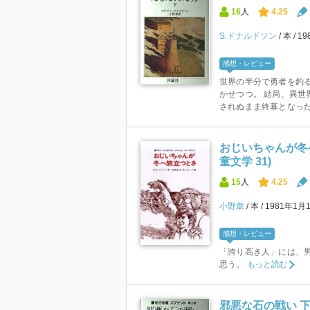
16
人
4.25
S.ドナルドソン
本
19
感想・レビュー
世界の半分で勇者を釣
かせつつ。 結局、異世
されぬまま終幕となった。
おじいちゃんが冬
童文学 31)
15
人
4.25
小野章
本
1981年1月
感想・レビュー
「誇り高き人」には、
思う。
もっと読む
邪悪な石の戦い 