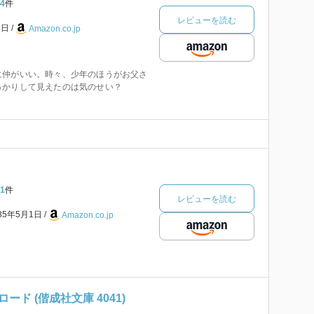
4
件
レビューを読む
1日
Amazon.co.jp
に仲がいい。時々、少年のほうがお父さ
っかりして見えたのは気のせい？
1
件
レビューを読む
85年5月1日
Amazon.co.jp
ド (偕成社文庫 4041)