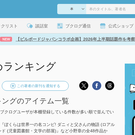
ックリスト
談話室
ブクログ通信
公式ショップ
【ビルボードジャパンコラボ企画】2026年上半期話題作を考察
NEW
めランキング
この著者の新刊を通知する
キングのアイテム一覧
ブクログユーザが本棚登録している件数が多い順で並んでい
や『ぼくらは世界一の名コンビ! ダニィと父さんの物語 (ロアル
ド (児童図書館・文学の部屋)』など小野章の全48作品か