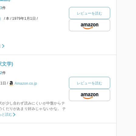
3
件
レビューを読む
）
本
1979年1月1日
む
訳文学)
2
件
レビューを読む
月1日
Amazon.co.jp
訳が少し合わず読みにくいが中盤からテ
のくだりがあまり好みじゃないかな。 テ
っと読む