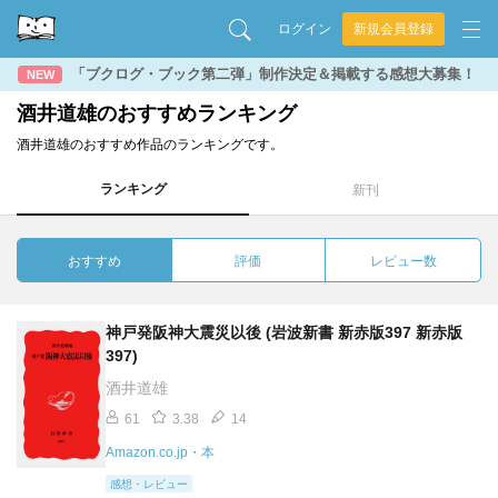
ログイン
新規会員登録
「ブクログ・ブック第二弾」制作決定＆掲載する感想大募集！
NEW
酒井道雄のおすすめランキング
酒井道雄のおすすめ作品のランキングです。
ランキング
新刊
おすすめ
評価
レビュー数
神戸発阪神大震災以後 (岩波新書 新赤版397 新赤版
397)
酒井道雄
61
3.38
14
Amazon.co.jp・本
感想・レビュー