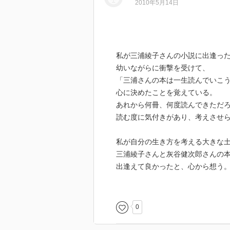
2010年5月14日
私が三浦綾子さんの小説に出逢っ
幼いながらに衝撃を受けて、
「三浦さんの本は一生読んでいこ
心に決めたことを覚えている。
あれから何冊、何度読んできただ
読む度に気付きがあり、考えさせ
私が自分の生き方を考える大きな
三浦綾子さんと灰谷健次郎さんの
出逢えて良かったと、心から想う
特に中学生時代にこのお二人の本
三浦綾子さんの本と出逢って、
0
自分の生き方・生きる意味を考え
灰谷健次郎さんの本と出逢って、