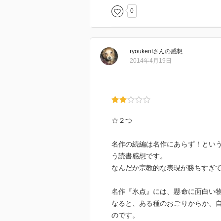
0
ryoukent
さん
の感想
2014年4月19日
☆２つ
名作の続編は名作にあらず！とい
う読書感想です。
なんだか宗教的な表現が勝ちすぎ
名作『氷点』には、懸命に面白い
なると、ある種のおごりからか、
のです。