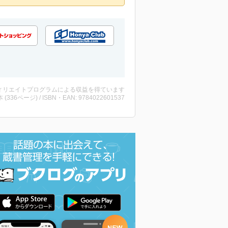
ィリエイトプログラムによる収益を得ています
・本 (336ページ) / ISBN・EAN: 9784022601537