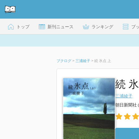
トップ
新刊ニュース
ランキング
ブ
ブクログ
>
三浦綾子
>
続 氷点 上
続 
三浦綾子
朝日新聞社