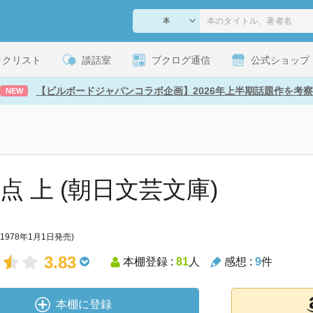
ックリスト
談話室
ブクログ通信
公式ショップ
【ビルボードジャパンコラボ企画】2026年上半期話題作を考察
NEW
氷点 上 (朝日文芸文庫)
(1978年1月1日発売)
3.83
本棚登録 :
81
人
感想 :
9
件
本棚に登録