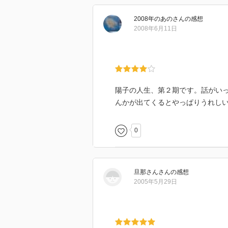
「子ども達の生命に添って」歩む
2008年のあの
さん
の感想
2008年6月11日
今回は実は「氷点」を読み返そう
「氷点」が見当たらなかったので
陽子のまっすぐな考え方をみてい
懐かしいようで、眩しいようで、
陽子の人生、第２期です。話がい
はからずも、今の私と陽子とは同
んかが出てくるとやっぱりうれしい。
自分で自分を律する陽子の姿勢に
0
しかし、その下げた頭を何もせず
それではまた同じことの繰り返し
自分は、何をするのか。何ができ
旦那さん
さん
の感想
本当の「正しさ」とは何か。
2005年5月29日
そもそも、そんなものが存在する
罪の無い人など、存在しないので