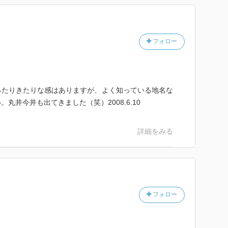
ことを考えた。
と思ったのだけれど
フォロー
「続 氷点」を先に読み返すことにした。
ると、
苦しいようで、ほっとするようで……。
ったりきたりな感はありますが、よく知っている地名な
い年である。
丸井今井も出てきました（笑）2008.6.10
頭が下がる。
詳細をみる
にまた上げようとする自分に気づく。
。
るのか。
のか。
フォロー
はないか。