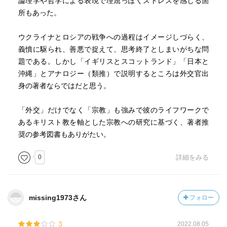
論理学や哲学による表現で理屈っぽくストレスを感じる箇
所もあった。
ウクライナとロシアの戦争への過程はイメージしづらく、
義憤に駆られ、善悪で捉えて、思考終了としまいがちな問
題である。しかし「イギリスとスコットランド」「日本と
沖縄」とアナロジー（類推）で説明するところは外交官出
身の著者ならではだと思う。
「外交」だけでなく「宗教」も強みで彼のライフワークで
あるキリスト教を軸とした宗教への研究に基づく、著者推
奨の参考図書もありがたい。
0
詳細をみる
missing1973さん
フォロー
3
2022.08.05