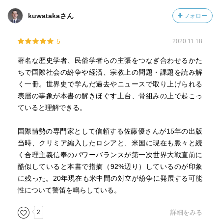
kuwatakaさん
フォロー
5
2020.11.18
著名な歴史学者、民俗学者らの主張をつなぎ合わせるかた
ちで国際社会の紛争や経済、宗教上の問題・課題を読み解
く一冊。世界史で学んだ過去やニュースで取り上げられる
表層の事象が本書の解きほぐす土台、骨組みの上で起こっ
ていると理解できる。
国際情勢の専門家として信頼する佐藤優さんが15年の出版
当時、クリミア編入したロシアと、米国に現在も脈々と続
く合理主義信奉のパワーバランスが第一次世界大戦直前に
酷似していると本書で指摘（92%辺り）しているのが印象
に残った。20年現在も米中間の対立が紛争に発展する可能
性について警笛を鳴らしている。
2
詳細をみる