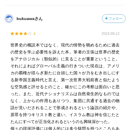
bukuawaさん
フォロー
4
2024.09.12
世界史の概説本ではなく、現代の情勢を眺めるために過去
の歴史を学ぶ必要性を訴えた本。筆者の主張は世界の歴史
をアナロジカル（類似的）に見ることが重要ということ。
それによればグローバル主義の行きついた現在は、アメリ
カの覇権が揺らぎ新たに台頭した国々が力をむき出しにす
る新帝国主義時代と言え、第一次世界大戦前夜と似たよう
な空気感と評せるとのこと。確かにこの考察は面白いと思
った。また、近代ナショナリズムは自然発生的なものでは
なく、上からの作用もありつつ、集団に共通する過去の物
語が見いだされることで形成されるという論説の紹介や、
原罪を持つキリスト教と違い、イスラム教は神を信じたと
たんにすべてが正当化されるというのも興味深かった。
個々の現状評価には個人的には多少疑問を持つところもあ