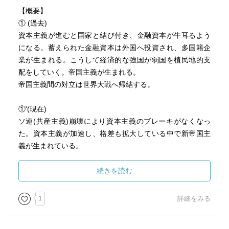
【概要】
① (過去)
資本主義が進むと国家と結び付き、金融資本が牛耳るよう
になる。蓄えられた金融資本は外国へ投資され、多国籍企
業が生まれる。こうして経済的な強国が弱国を植民地的支
配をしていく。帝国主義が生まれる。
帝国主義間の対立は世界大戦へ帰結する。
①'(現在)
ソ連(共産主義)崩壊により資本主義のブレーキがなくなっ
た。資本主義が加速し、格差も拡大している中で新帝国主
義が生まれている。
中国やアメリカなどの国際的強者の対立が始まっている。
続きを読む
②(過去)
百年戦争などにより中央集権が進む中で宗教改革が起こ
1
詳細をみる
り、宗教より国家への帰属意識が強くなった。さらに、フ
ランス革命とナポレオンによりナショナリズムによって強