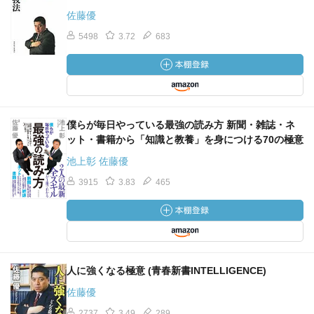
佐藤優
ウクライナ危機、イスラム国、スコットランド問題……世
界はどこに向かうのか。戦争の時代は繰り返されるのか。
5498
3.72
683
「資本主義」「ナショナリズム」「宗教」の3つの視点か
ら、現在の世界を読み解くうえで必須の歴史的事象を厳
選、明快に解説! 激動の2015年を見通すための世界史のレッ
スン。
僕らが毎日やっている最強の読み方 新聞・雑誌・ネ
ット・書籍から「知識と教養」を身につける70の極意
池上彰 佐藤優
3915
3.83
465
人に強くなる極意 (青春新書INTELLIGENCE)
佐藤優
2737
3.49
289