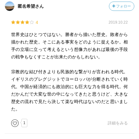
くなったフランスを各国が目の当たりにした。
匿名希望さん
フォロー
国民国家は帝国主義下で国家の強化や格差で生まれた精神
的な空白を埋めるためにナショナリズムを利用した。
4
2019.10.22
ナショナリズムによる民族的対立が第1次世界大戦のバルカ
ン半島の火種や昨今のウクライナ問題などへ繋がってい
世界史はひとつではない。勝者から描いた歴史。敗者から
る。
描かれた歴史。そこにある事実をどのように捉えるか。相
手の立場に立って考えるという想像力があれば最後の手段
②'新帝国主義の基でアメリカが持つ合理主義が台頭してい
の戦争もなくすことが出来たのかもしれない。
る。そのため、格差の中で精神的な空白が生まれ、スコッ
トランドやアイルランド、ウクライナ、沖縄など民族意識
宗教的な結び付きよりも民族的な繋がりが言われる時代。
が高揚に端を発する問題が増えている。
イギリスのブレグジットでヨーロッパが分断されていく時
一方でISなどイスラム過激派は精神的な空白を宗教的に乗
代。中国が経済的にも政治的にも巨大な力を得る時代。何
り越えようとして原理主義のばらまきを行っている。
だかんだで大変な世の中になってきたと思うけど、大きな
これらの問題はバルカン半島のように火種として各地で燻
歴史の流れで見たら決して楽な時代はないのだと思いまし
ることになる。
た。
【どうしていく？】
1
詳細をみる
日本としてはイギリスのように世界は多視点から見る必要
があり、世界史は複数あることを徹底的に教えていく必要