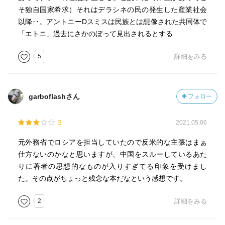
そ独自国家希求）それはデラシネの民の発生した産業社会
以降‥。アントニーDスミスは民族とは想像された共同体で
「エトニ」過去にさかのぼって見出されるとする
5
詳細をみる
garboflashさん
フォロー
3
2021.05.06
元外務省でロシアを担当していたので反米的な主張はまぁ
仕方ないのかなと思いますが、中国をスルーしているあた
りに著者の思想的なものが入りすぎてる印象を受けまし
た。その点がちょっと残念な本だなという感想です。
2
詳細をみる