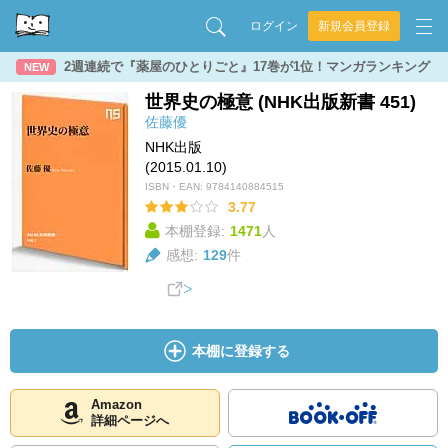
ログイン
新規会員登録
2週連続で『薬屋のひとりごと』17巻が1位！マンガランキング
NEW
世界史の極意 (NHK出版新書 451)
佐藤優
NHK出版
(2015.01.10)
ISBN・EAN:
9784140884515
3.77
本棚登録:
1471
人
感想:
129
件
本棚に登録する
Amazon
詳細ページへ