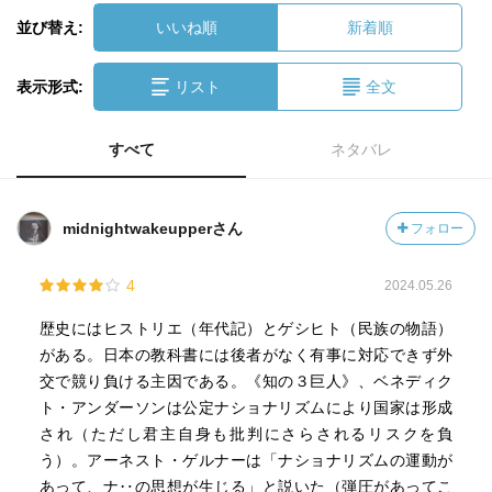
並び替え:
いいね順
新着順
表示形式:
リスト
全文
すべて
ネタバレ
midnightwakeupperさん
フォロー
4
2024.05.26
歴史にはヒストリエ（年代記）とゲシヒト（民族の物語）
がある。日本の教科書には後者がなく有事に対応できず外
交で競り負ける主因である。《知の３巨人》、ベネディク
ト・アンダーソンは公定ナショナリズムにより国家は形成
され（ただし君主自身も批判にさらされるリスクを負
う）。アーネスト・ゲルナーは「ナショナリズムの運動が
あって、ナ‥の思想が生じる」と説いた（弾圧があってこ