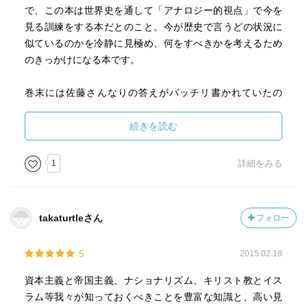
で、この本は世界史を通して「アナロジー的視点」で今を
見る訓練をする本だとのこと。今が歴史で言うどの状況に
似ているのかを冷静に見極め、何をすべきかを考えるため
のきっかけになる本です。
巻末には佐藤さんなりの答えがバッチリ書かれていたの
で、最後をパラパラめくらないで最初からじっくり読むこ
とをお勧めします。
続きを読む
また、３つのテーマについてさらに深く勉強できるように
1
詳細をみる
文献紹介も載っています。これでさらに読みたい本が増え
てしまうのよねｗｗｗ
takaturtleさん
フォロー
5
2015.02.18
資本主義と帝国主義、ナショナリズム、キリスト教とイス
ラム等我々が知っておくべきことを豊富な知識と、高い見