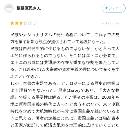
がある。
板橋区民さん
フォロー
【その他】
3
2017.06.29
恐慌が起こるサイクル(著者的に有力な説)
①モノが売れる ②労働力が求められる ③賃金が上昇 ④人件
民族やナショナリズムの発生過程について、これまでの見
費が利益を圧迫 ⑤恐慌が起きる ⑥イノベーションで回復す
方を覆す斬新な視点が提供されていて勉強になった。
る
民族は自然発生的に生じるものではないが、かと言って人
工的に作られるものでもない。そこにはエトニが必要で、
イスラム過激派の正体
エトニの形成には共通語の存在が重要な役割を果たしてい
①イスラム教は大きくスンニ派とシーア派がある
る。これ以外にも3大宗教や資本主義の理について多くを学
②スンニ派の中にハンバリー学派がある
ぶことができた。
③ハンバリー学派の中にワッハーブ派がある
しかし本書の主題である、アナロジーによる歴史の把握は
④イスラム過激派は全てワッハーブ派である
よく理解できなかった。歴史はsroryであり、『大きな物
つまり、イスラム過激派は極一部の小さな派閥にすぎな
語』で捉える重要性は解る。ただ著者の主張は、2008年を
い。それをイスラムやスンニ派のような大きなくくりで危
境に新帝国主義の時代に入ったと言うものだが、米ソ冷戦
険であるかのように扱ってはいけない。
時代を含めて大航海時代から常に帝国主義が続いているよ
うに思える。著者の定義によれば、帝国主義とは独占資本
マルクスの考える資本主義では賃金は三つの要素から決ま
と国家が結託して経済支配力を地理的に広げていくことだ
ると考える。