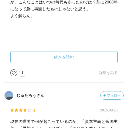
が、こんなことはいつの時代もあったのでは？別に2008年
①労働者が生活する費用 ②労働者が家族を養う費用 ③労
になって急に再開したものじゃないと思う。
働者が自分を教育する費用
よく解らん。
会社の利益に対して①～③以上の物は払う必要性がない。
サラリーマンの給料はなかなかあがらず、資本家が利益の
分配を受けてさらに儲かる。
投資家が資本主義のルールの中ではどうしても強くなる。
続きを読む
1
詳細をみる
じゅたろうさん
フォロー
4
2015.08.23
現在の世界で何が起こっているのか、「資本主義と帝国主