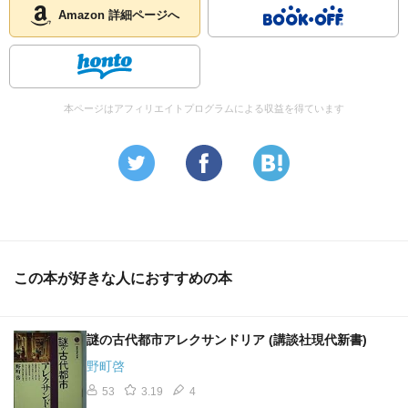
Amazon 詳細ページへ
国家は、自己保存の機能を本質的に持っています。自己保
存のためには、暴力を行使することも厭いません。
グローバル経済が浸透した結果、先進国の国内では格差が
拡大し、賃金も下がっていく。それは社会不安につながり
ます。国内で社会不安が増大するとき、国家は国家機能を
本ページはアフィリエイトプログラムによる収益を得ています
強化する。その意味で、グローバル化の果てに訪れる帝国
主義の時代に、国家機能が強化されるのは必然といえるで
しょう。
自由貿易という普遍的システムのなかで、アジア太平洋地
域という限定された領域にＴＰＰという特別のゲームのル
ールを適用させるという発想自体が、広域を単位とする保
この本が好きな人におすすめの本
護主義だと考えたほうがいいでしょう。
（金融資本主義による貧困や社会不安に対する対策として
謎の古代都市アレクサンドリア (講談社現代新書)
行われた施策について）ファシズムです。ファシズムとナ
野町啓
チズムがまったく異なるものであることに注意してくださ
53
3.19
4
い。ナチズムは、アーリア人種の優越性というデタラメな