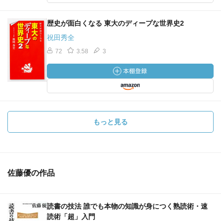
あなたがいったい何者であるのかを決定づける最大の要素
のひとつは、受け継がれてきた文化的遺産、すなわちあな
歴史が面白くなる 東大のディープな世界史2
たの歴史にあります。しかし、異なる人びとが異なる観点
祝田秀全
から同じ出来事を見たときに、はたして歴史は同じもので
72
3.58
3
あり続けるのでしょうか？
安直な超越性は、容易に人を殺します。その愚を避けるた
めに、私たちは歴史をさかのぼり、プレモダンの思考とき
ちんと向き合う必要がある。
もっと見る
（第１次世界）大戦前夜、これから何かが起こる、しかし
何が起きるかはわからないという不安な空気が蔓延してい
たようです。現在も、まさにそうではないでしょうか。先
行き不透明で複雑な状況に時代は陥っています。
佐藤優の作品
【内容：アマゾンから転記】
歴史はひとつではない!
読書の技法 誰でも本物の知識が身につく熟読術・速
著者初の世界史入門
読術「超」入門