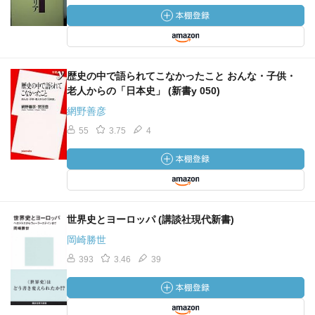
人種神話でつくられた運動です。
それに対して、一九二〇年代にイタリアのムッソリーニが
展開したファシズムは、共産主義革命を否定すると同時
に、自由主義的資本主義がもたらした失業、貧困、格差な
どの社会問題を、国家が社会に介入することによって解決
歴史の中で語られてこなかったこと おんな・子供・
することを提唱しました。国家が積極的に雇用を確保し、
老人からの「日本史」 (新書y 050)
所得の再分配をする。
網野善彦
55
3.75
4
「ファシスト＝独裁政治」というのはまったくの筋違い
で、「ファシスト＝格差の改善のための雇用確保・所得再
配分」なんですね。最近の新聞の論調や政治家・活動家の
発言から勘違いしてました。
世界史とヨーロッパ (講談社現代新書)
（沖縄は日本本土とちがう文化を持つ植民地だということ
岡崎勝世
について）多くの日本人はこの違いに鈍感なため、沖縄も
本土の延長上に考え、均質な日本人の一部だと考えてしま
393
3.46
39
う。つまり、宗主国としての自覚をまったく欠いているの
です。