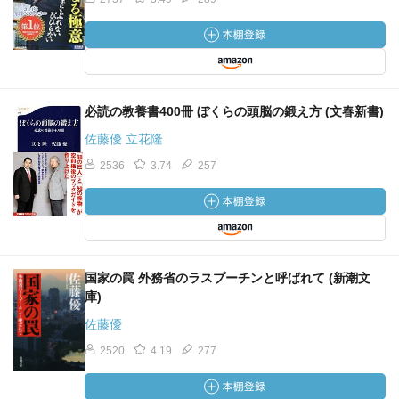
必読の教養書400冊 ぼくらの頭脳の鍛え方 (文春新書)
佐藤優 立花隆
2536
3.74
257
国家の罠 外務省のラスプーチンと呼ばれて (新潮文
庫)
佐藤優
2520
4.19
277