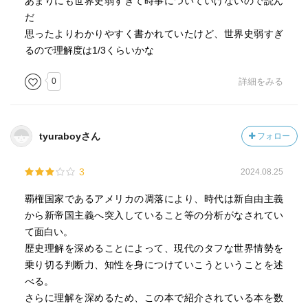
あまりにも世界史弱すぎて時事についていけないので読ん
だ
思ったよりわかりやすく書かれていたけど、世界史弱すぎ
るので理解度は1/3くらいかな
0
詳細をみる
tyuraboyさん
フォロー
3
2024.08.25
覇権国家であるアメリカの凋落により、時代は新自由主義
から新帝国主義へ突入していること等の分析がなされてい
て面白い。
歴史理解を深めることによって、現代のタフな世界情勢を
乗り切る判断力、知性を身につけていこうということを述
べる。
さらに理解を深めるため、この本で紹介されている本を数