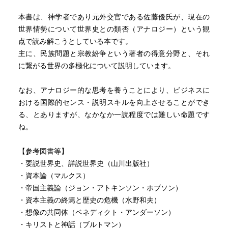
本書は、神学者であり元外交官である佐藤優氏が、現在の
世界情勢について世界史との類否（アナロジー）という観
点で読み解こうとしている本です。
主に、民族問題と宗教紛争という著者の得意分野と、それ
に繋がる世界の多極化について説明しています。
なお、アナロジー的な思考を養うことにより、ビジネスに
おける国際的センス・説明スキルを向上させることができ
る、とありますが、なかなか一読程度では難しい命題です
ね。
【参考図書等】
・要説世界史、詳説世界史（山川出版社）
・資本論（マルクス）
・帝国主義論（ジョン・アトキンソン・ホブソン）
・資本主義の終焉と歴史の危機（水野和夫）
・想像の共同体（ベネディクト・アンダーソン）
・キリストと神話（ブルトマン）