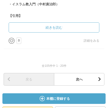
・イスラム教入門（中村廣治郎）
【引用】
（著者はビジネスマンにとって世界史は重要な基礎教養の
ひとつと考えているがその理由は）世界史は強力な武器に
続きを読む
なるからです。
ヒト・モノ・カネが国境を越えてめまぐるしく移動する現
0
詳細をみる
在、ビジネスパーソンには国際的な感覚が求められていま
す。そのためには、外国語を身につけるだけでは十分であ
りません。現下の国際情勢が、どのような歴史の積み重ね
を経て成立しているのかを正確に認識し、状況を見通す必
全105件中 1 - 20件
要がある。若いビジネスパーソンには、過去に起きたこと
のアナロジー（類比）によって、現在の出来事を考えるセ
ンスが必要なのです。
戻る
次へ
大きなポイントは、自由主義の背後にはつねに覇権国家の
存在があり、覇権国家が弱体化すると、帝国主義の時代が
本棚に登録する
訪れるということです。