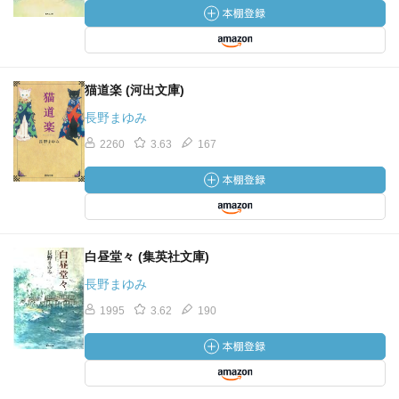
猫道楽 (河出文庫)
長野まゆみ
2260
3.63
167
白昼堂々 (集英社文庫)
長野まゆみ
1995
3.62
190