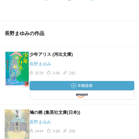
長野まゆみの作品
少年アリス (河出文庫)
長野まゆみ
3278
3.66
295
鳩の栖 (集英社文庫(日本))
長野まゆみ
2444
3.69
206