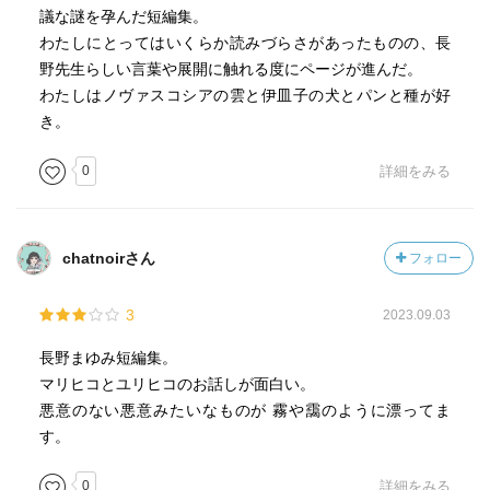
議な謎を孕んだ短編集。
わたしにとってはいくらか読みづらさがあったものの、長
野先生らしい言葉や展開に触れる度にページが進んだ。
わたしはノヴァスコシアの雲と伊皿子の犬とパンと種が好
き。
0
詳細をみる
chatnoirさん
フォロー
3
2023.09.03
長野まゆみ短編集。
マリヒコとユリヒコのお話しが面白い。
悪意のない悪意みたいなものが 霧や靄のように漂ってま
す。
0
詳細をみる