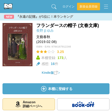
ログイン
新規会員登録
『永遠の記憶』が1位に！本ランキング
NEW
フランダースの帽子 (文春文庫)
長野まゆみ
文藝春秋
(2019.02.08)
ISBN・EAN:
9784167912246
3.25
本棚登録:
173
人
感想:
16
件
Kindle版
本棚に登録する
Amazon
詳細ページへ