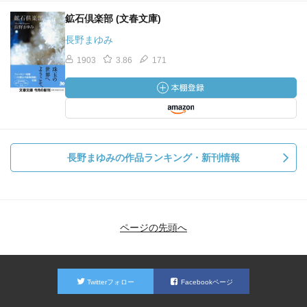
鉱石倶楽部 (文春文庫)
長野まゆみ
1903
3.86
171
長野まゆみの作品ランキング・新刊情報
ページの先頭へ
Twitterフォロー
Facebookページ