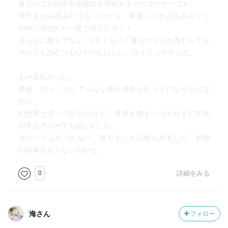
夏なので幻想怪奇系積読を消化するぞのコーナーです。
長野まゆみ読みたくなったから、本選ぶときのあみだくじ
の中に混ぜたら一発で当てたぜ！！
そんなに積んでない。2年くらい？夏なのでとか言わんでも
そのうち読むつもりやったけどいいタイミングやった。
あー面白かった。
最後、びっくりしてへんな声や溜息が出そうになるものば
かり。
幻想系と思って読んだけど、現実を描きつつそれを幻想系
の手法でみせてる感じがした。
ポンペイよかったなー。服もモノも記憶も共有して、精神
の境界ももうないのやな。
0
詳細をみる
海さん
フォロー