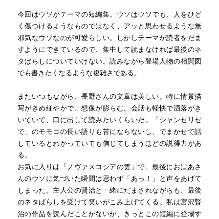
今回はウソがテーマの短編集。ウソはウソでも、人をひど
く傷つけるようなものではなく、アッと思わせるような無
邪気なウソなのが可愛らしい。しかしテーマが読者をだま
すようにできているので、集中して読まなければ最後のネ
タばらしについていけない。読みながら登場人物の相関図
でも書きたくなるような複雑さである。
またいつもながら、長野さんの文章は美しい。特に情景描
写がきめ細やかで、想像が膨らむ。会話も軽快で洒落がき
いていて、口に出して読みたいくらいだ。「シャンゼリゼ
で」のモモコの長い語りも苦にならないし、でまかせで話
しているとわかっていても信じてしまうほどの説得力があ
る。
お気に入りは「ノヴァスコシアの雲」で、最後におばあさ
んのウソに気づいた瞬間は思わず「あっ！」と声をあげて
しまった。主人公の賢治と一緒にだまされながらも、最後
のネタばらしを受けて笑いがこみ上げてくる。私は宮沢賢
治の作品を読んだことがないが、きっとこの短編に登場す