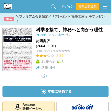
ログイン
新規会員登録
＼プレミアム会員限定／『プレゼント(新潮文庫)』をプレゼン
NEW
ト
科学を捨て、神秘へと向かう理性
竹内薫
ジョンホーガン
徳間書店
(2004.11.01)
ISBN・EAN:
9784198619503
3.32
本棚登録:
61
人
感想:
9
件
本棚に登録する
Amazon
詳細ページへ