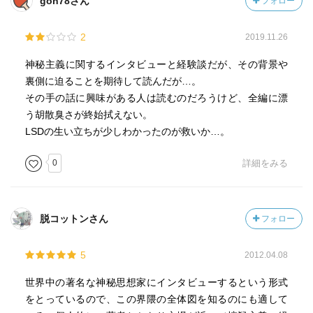
gon78さん
フォロー
2
2019.11.26
神秘主義に関するインタビューと経験談だが、その背景や
裏側に迫ることを期待して読んだが…。
その手の話に興味がある人は読むのだろうけど、全編に漂
う胡散臭さが終始拭えない。
LSDの生い立ちが少しわかったのが救いか…。
0
詳細をみる
脱コットンさん
フォロー
5
2012.04.08
世界中の著名な神秘思想家にインタビューするという形式
をとっているので、この界隈の全体図を知るのにも適して