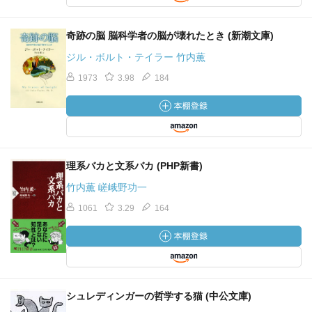
奇跡の脳 脳科学者の脳が壊れたとき (新潮文庫)
ジル・ボルト・テイラー 竹内薫
1973
3.98
184
理系バカと文系バカ (PHP新書)
竹内薫 嵯峨野功一
1061
3.29
164
シュレディンガーの哲学する猫 (中公文庫)