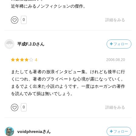
近年稀にみるノンフィクションの傑作。
0
詳細をみる
平成F.J.Dさん
フォロー
4
2006.08.20
またしても著者の放浪インタビュー集。けれども後半に行
くにつれ、著者のプライベートな心境が露になっていく。
まるでよく出来た小説のようです。一度はホーガンの著作
を読んでみて損は無いでしょう。
0
詳細をみる
voidphreniaさん
フォロー