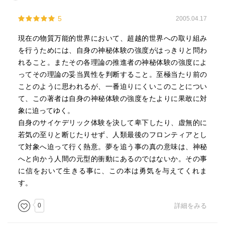
5
2005.04.17
現在の物質万能的世界において、超越的世界への取り組み
を行うためには、自身の神秘体験の強度がはっきりと問わ
れること。またその各理論の推進者の神秘体験の強度によ
ってその理論の妥当異性を判断すること。至極当たり前の
ことのように思われるが、一番迫りにくいこのことについ
て、この著者は自身の神秘体験の強度をたよりに果敢に対
象に迫ってゆく。
自身のサイケデリック体験を決して卑下したり、虚無的に
若気の至りと断じたりせず、人類最後のフロンティアとし
て対象へ迫って行く熱意。夢を追う事の真の意味は、神秘
へと向かう人間の元型的衝動にあるのではないか。その事
に信をおいて生きる事に、この本は勇気を与えてくれま
す。
0
詳細をみる