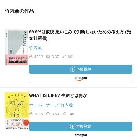
竹内薫の作品
99.9%は仮説 思いこみで判断しないための考え方 (光
文社新書)
竹内薫
5282
3.37
691
WHAT IS LIFE? 生命とは何か
ポール・ナース 竹内薫
2006
3.53
146