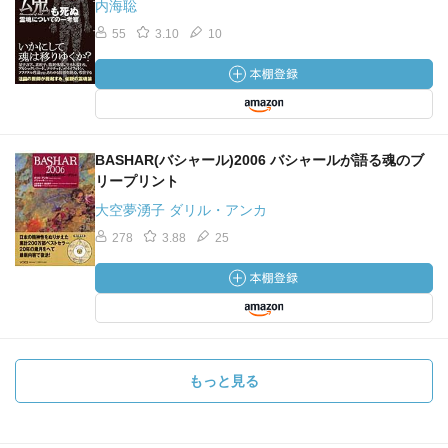
内海聡
55
3.10
10
BASHAR(バシャール)2006 バシャールが語る魂のブ
リープリント
大空夢湧子 ダリル・アンカ
278
3.88
25
もっと見る