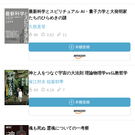
最新科学とスピリチュアル AI・量子力学と大発明家
たちのひらめきの謎
久慈直登
86
3.62
11
神と人をつなぐ宇宙の大法則 理論物理学vs仏教哲学
保江邦夫 稲葉耶季
69
4.19
7
魂も死ぬ 霊魂についての一考察