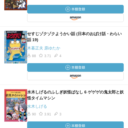
せすじゾクゾクようかい話 (日本のおばけ話・わらい
話 19)
木暮正夫 原ゆたか
88
3.71
4
水木しげるのふしぎ妖怪ばなし 6 ゲゲゲの鬼太郎と妖
怪タイムマシン
水木しげる
90
3.91
3