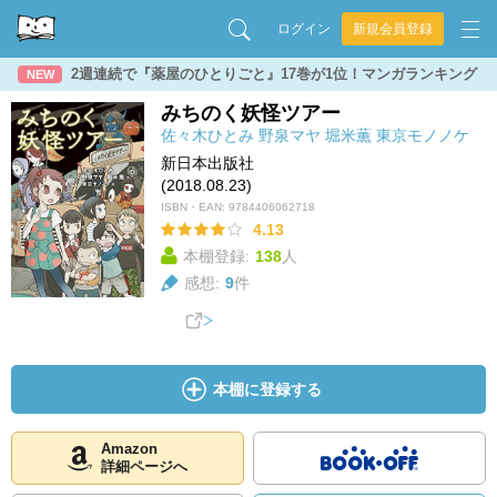
ログイン
新規会員登録
2週連続で『薬屋のひとりごと』17巻が1位！マンガランキング
NEW
みちのく妖怪ツアー
佐々木ひとみ
野泉マヤ
堀米薫
東京モノノケ
新日本出版社
(2018.08.23)
ISBN・EAN:
9784406062718
4.13
本棚登録:
138
人
感想:
9
件
本棚に登録する
Amazon
詳細ページへ