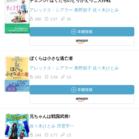
チェンジ! ぼくたちのとりかえっこ大作戦
アレックス・シアラー 奥野節子 佐々木ひとみ
390
3.57
35
ぼくらは小さな逃亡者
アレックス・シアラー 奥野節子 佐々木ひとみ
293
3.59
23
兄ちゃんは戦国武将!
佐々木ひとみ 浮雲宇一
144
3.77
15