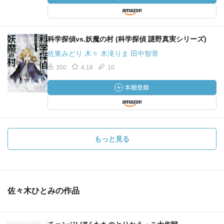
科学探偵vs.妖魔の村 (科学探偵 謎野真実シリーズ)
佐東みどり 木々 木滝りま 田中智章
350
4.18
10
もっと見る
佐々木ひとみの作品