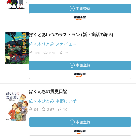
ぼくとあいつのラストラン (新・童話の海 5)
佐々木ひとみ スカイエマ
130
3.96
29
ぼくんちの震災日記
佐々木ひとみ 本郷けい子
94
3.67
10