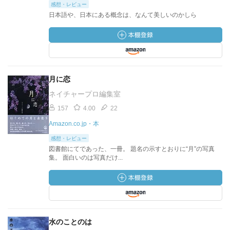
感想・レビュー
日本語や、日本にある概念は、なんて美しいのかしら
月に恋
ネイチャープロ編集室
157
4.00
22
Amazon.co.jp・本
感想・レビュー
図書館にてであった、一冊。 題名の示すとおりに“月”の写真
集。 面白いのは写真だけ...
水のことのは