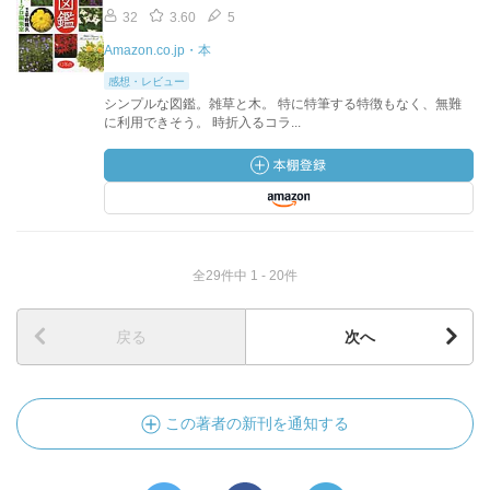
32
3.60
5
Amazon.co.jp・本
感想・レビュー
シンプルな図鑑。雑草と木。 特に特筆する特徴もなく、無難
に利用できそう。 時折入るコラ...
全29件中 1 - 20件
戻る
次へ
この著者の新刊を通知する