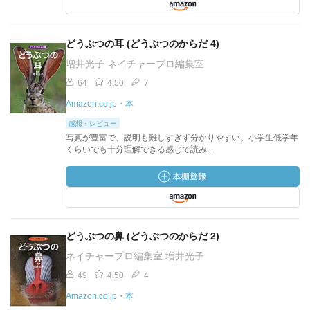
どうぶつの耳 (どうぶつのからだ 4)
増井光子 ネイチャープロ編集室
64
4.50
7
Amazon.co.jp・本
感想・レビュー
写真が豊富で、説明も難しすぎず分かりやすい。小学生低学年
くらいでも十分理解できる感じで読み...
どうぶつの鼻 (どうぶつのからだ 2)
ネイチャープロ編集室 増井光子
49
4.50
4
Amazon.co.jp・本