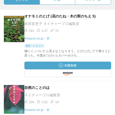
オナモミのとげ (花のたね・木の実のちえ 5)
多田多恵子 ネイチャープロ編集室
293
3.47
15
Amazon.co.jp・本
感想・レビュー
猪にくっついたら見えなくなりそう。とげとげしてて痛そうと
思った。今度みつけたらカバーかけち...
自然のことのは
ネイチャープロ編集室
189
3.92
16
Amazon.co.jp・本