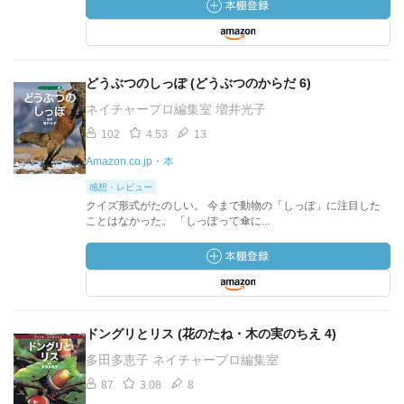
どうぶつのしっぽ (どうぶつのからだ 6)
ネイチャープロ編集室 増井光子
102
4.53
13
Amazon.co.jp・本
感想・レビュー
クイズ形式がたのしい。 今まで動物の「しっぽ」に注目した
ことはなかった。 「しっぽって傘に...
ドングリとリス (花のたね・木の実のちえ 4)
多田多恵子 ネイチャープロ編集室
87
3.08
8