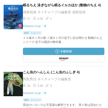
眠るちえ 泳ぎながら眠るイルカほか (動物のちえ 4)
成島悦雄 ネイチャープロ編集室 成島悦雄
37
4.00
2
Amazon.co.jp・本
感想・レビュー
１０歳８ヶ月の娘 ７歳８ヶ月の息子に読み聞かせ 動物のちえ
シリーズ 息子の国語の教科書...
こん虫のへんしん (こん虫のふしぎ 4)
岡島秀治 ネイチャープロ編集室
34
3.60
3
Amazon.co.jp・本
感想・レビュー
昆虫のいろいろな不思議を解明できます。 第４巻は昆虫たち