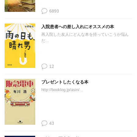
6893
入院患者への差し入れにオススメの本
再入院した友人にどんな本を持っていこうか悩ん
だ...
12
プレゼントしたくなる本
http://booklog.jp/asin/...
43