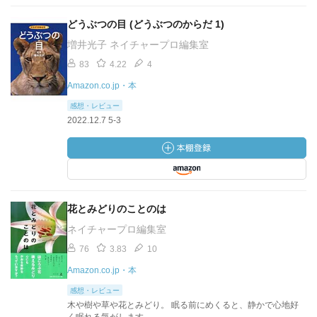
どうぶつの目 (どうぶつのからだ 1)
増井光子 ネイチャープロ編集室
83
4.22
4
Amazon.co.jp・本
感想・レビュー
2022.12.7 5-3
花とみどりのことのは
ネイチャープロ編集室
76
3.83
10
Amazon.co.jp・本
感想・レビュー
木や樹や草や花とみどり。 眠る前にめくると、静かで心地好