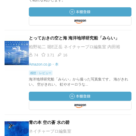
く眠れる気がします。
とっておきの空と海 海洋地球研究船「みらい」
柏野祐二 堀E正岳 ネイチャープロ編集室 内田裕
74
3.71
16
Amazon.co.jp・本
感想・レビュー
海洋地球研究船「みらい」から撮った写真集です。 海がきれ
い。 空がきれい。 虹やオーロラな...
青の本 空の蒼 水の碧
ネイチャープロ編集室