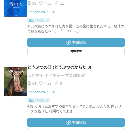
68
4.00
11
Amazon.co.jp・本
感想・レビュー
水と大気につつまれた青き星、この星に生まれた幸せ。地球の
奇跡をあなたへ…。 「ＢＯＯＫデ...
どうぶつの口 (どうぶつのからだ 3)
増井光子 ネイチャープロ編集室
64
4.29
6
Amazon.co.jp・本
感想・レビュー
4歳1ヶ月 Z会おすすめ絵本で食いつきが良かったため 同シリ
ーズを借りた 時間なくてあま...