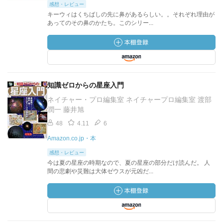
感想・レビュー
キーウィはくちばしの先に鼻があるらしい。。それぞれ理由が
あってのその鼻のかたち。このシリー...
知識ゼロからの星座入門
ネイチャー・プロ編集室 ネイチャープロ編集室 渡部
潤一 藤井旭
48
4.11
6
Amazon.co.jp・本
感想・レビュー
今は夏の星座の時期なので、夏の星座の部分だけ読んだ。 人
間の悲劇や災難は大体ゼウスが元凶だ...