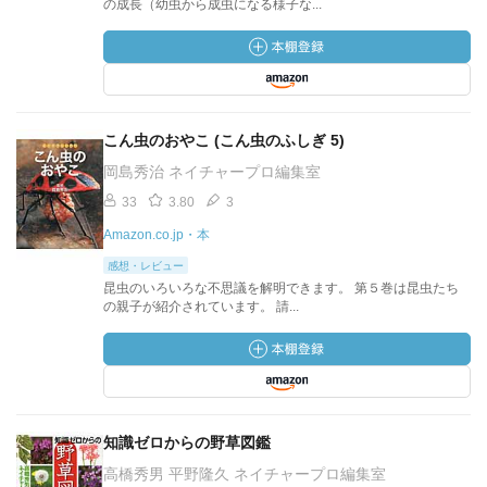
の成長（幼虫から成虫になる様子な...
こん虫のおやこ (こん虫のふしぎ 5)
岡島秀治 ネイチャープロ編集室
33
3.80
3
Amazon.co.jp・本
感想・レビュー
昆虫のいろいろな不思議を解明できます。 第５巻は昆虫たち
の親子が紹介されています。 請...
知識ゼロからの野草図鑑
高橋秀男 平野隆久 ネイチャープロ編集室