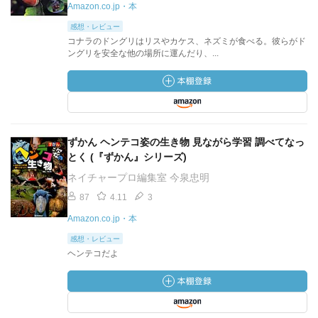
Amazon.co.jp・本
感想・レビュー
コナラのドングリはリスやカケス、ネズミが食べる。彼らがド
ングリを安全な他の場所に運んだり、...
ずかん ヘンテコ姿の生き物 見ながら学習 調べてなっ
とく (『ずかん』シリーズ)
ネイチャープロ編集室 今泉忠明
87
4.11
3
Amazon.co.jp・本
感想・レビュー
ヘンテコだよ