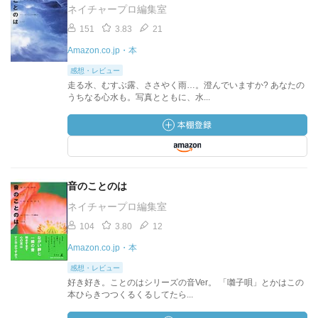
ネイチャープロ編集室
151
3.83
21
Amazon.co.jp・本
感想・レビュー
走る水、むすぶ露、ささやく雨…。澄んでいますか? あなたの
うちなる心水も。写真とともに、水...
音のことのは
ネイチャープロ編集室
104
3.80
12
Amazon.co.jp・本
感想・レビュー
好き好き。ことのはシリーズの音Ver。 「囃子唄」とかはこの
本ひらきつつくるくるしてたら...