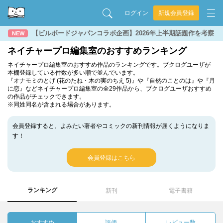
ログイン
新規会員登録
【ビルボードジャパンコラボ企画】2026年上半期話題作を考察
NEW
ネイチャープロ編集室のおすすめランキング
ネイチャープロ編集室のおすすめ作品のランキングです。ブクログユーザが
本棚登録している件数が多い順で並んでいます。
『オナモミのとげ (花のたね・木の実のちえ 5)』や『自然のことのは』や『月
に恋』などネイチャープロ編集室の全29作品から、ブクログユーザおすすめ
の作品がチェックできます。
※同姓同名が含まれる場合があります。
会員登録すると、よみたい著者やコミックの新刊情報が届くようになりま
す！
会員登録はこちら
ランキング
新刊
電子書籍
おすすめ
評価
レビュー数