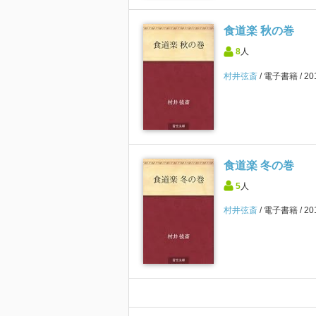
食道楽 秋の巻
8
人
村井弦斎
電子書籍
2
食道楽 冬の巻
5
人
村井弦斎
電子書籍
2