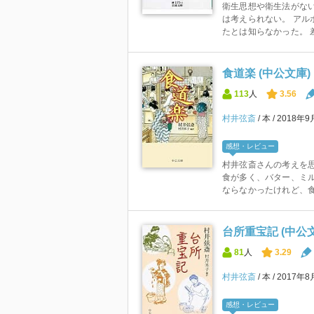
衛生思想や衛生法がな
は考えられない。 アル
たとは知らなかった。 差
食道楽 (中公文庫)
113
人
3.56
村井弦斎
本
2018年9
感想・レビュー
村井弦斎さんの考えを思
食が多く、バター、ミ
ならなかったけれど、食
台所重宝記 (中公
81
人
3.29
村井弦斎
本
2017年8
感想・レビュー