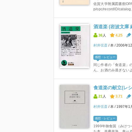
佐賀大学附属図書館OPACはこちら
p/opc/recordID/catalog.
酒道楽 (岩波文庫 緑
36
人
4.25
村井弦斎
本
2006年1
感想・レビュー
同じ作者の「食道楽」の
ん、お酒のみ過ぎない
食道楽の献立(レシピ
21
人
3.71
村井弦斎
本
1997年
感想・レビュー
1999年御食国（みけ
た本。半農半漁、食べ