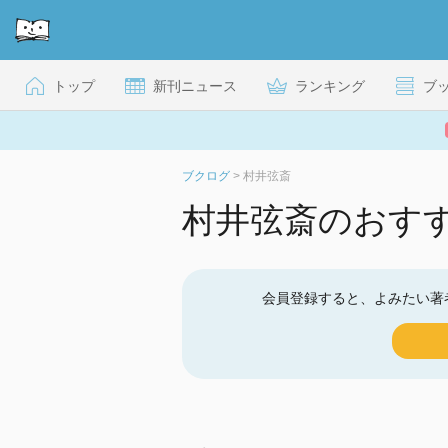
トップ
新刊ニュース
ランキング
ブ
ブクログ
>
村井弦斎
村井弦斎のおす
会員登録すると、よみたい著