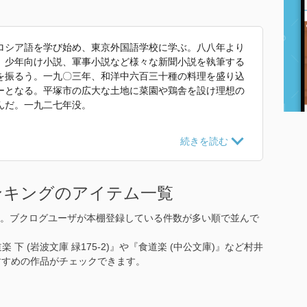
ロシア語を学び始め、東京外国語学校に学ぶ。八八年より
、少年向け小説、軍事小説など様々な新聞小説を執筆する
を振るう。一九〇三年、和洋中六百三十種の料理を盛り込
ーとなる。平塚市の広大な土地に菜園や鶏舎を設け理想の
んだ。一九二七年没。
た紹介文から引用しています。」
ンキングのアイテム一覧
。ブクログユーザが本棚登録している件数が多い順で並んで
道楽 下 (岩波文庫 緑175-2)』や『食道楽 (中公文庫)』など村井
すすめの作品がチェックできます。