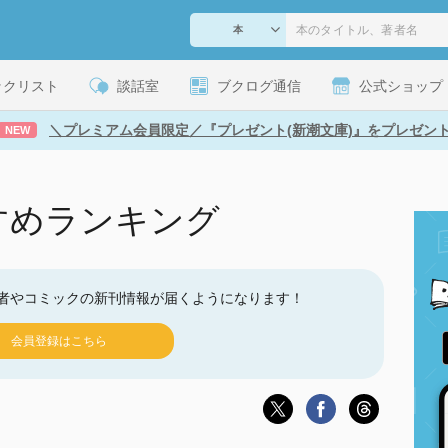
ックリスト
談話室
ブクログ通信
公式ショップ
＼プレミアム会員限定／『プレゼント(新潮文庫)』をプレゼン
NEW
すめランキング
者やコミックの新刊情報が届くようになります！
会員登録はこちら