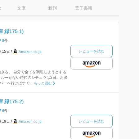
数
文庫
新刊
電子書籍
緑175-1)
8
件
レビューを読む
月15日
Amazon.co.jp
ぎる。 自分で全てを調理しようとする
。ルーがない時代のシチュウは2日。お多
ーへ行けばすぐ...
もっと読む
緑175-2)
6
件
レビューを読む
月19日
Amazon.co.jp