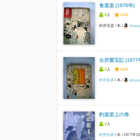
食道楽 (1976年)
4
人
4.00
村井弦斎
本
Amazo
台所重宝記 (1977
2
人
4.00
村井弦斎
本
Amazo
釣道楽上の巻
2
人
村井弦斎
本
1977年1