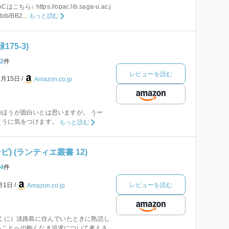
↓ https://opac.lib.saga-u.ac.j
bib/BB2...
もっと読む
175-3)
2
件
レビューを読む
2月15日
Amazon.co.jp
ほうが面白いとは思いますが。 うー
ように気をつけます。
もっと読む
) (ランティエ叢書 12)
4
件
レビューを読む
1月1日
Amazon.co.jp
つくに）淡路島に住んでいたときに熟読し
ることへの飽くなき追求について考えさ