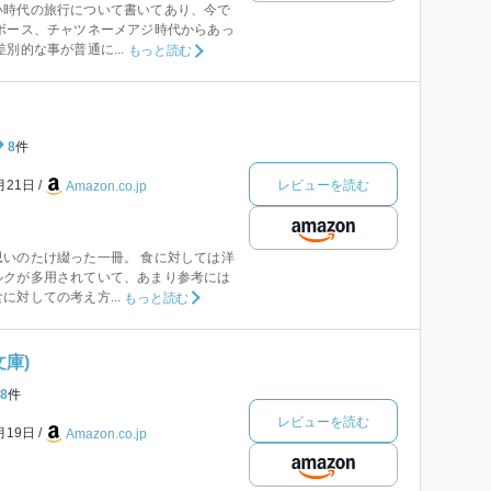
い時代の旅行について書いてあり、今で
ボース、チャツネーメアジ時代からあっ
別的な事が普通に...
もっと読む
8
件
レビューを読む
月21日
Amazon.co.jp
いのたけ綴った一冊。 食に対しては洋
ルクが多用されていて、あまり参考には
に対しての考え方...
もっと読む
文庫)
8
件
レビューを読む
月19日
Amazon.co.jp