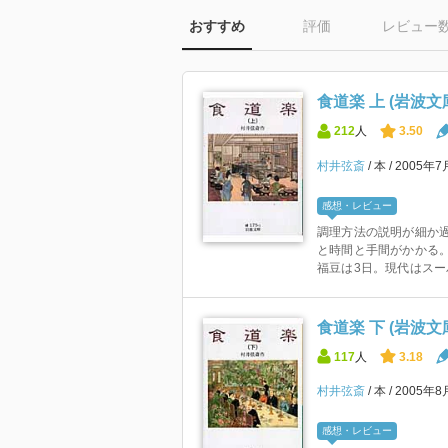
おすすめ
評価
レビュー
食道楽 上 (岩波文庫 
212
人
3.50
村井弦斎
本
2005年7
感想・レビュー
調理方法の説明が細か過
と時間と手間がかかる
福豆は3日。現代はスーパ
食道楽 下 (岩波文庫 
117
人
3.18
村井弦斎
本
2005年8
感想・レビュー