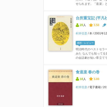
せられます。「道楽」と
台所重宝記 (平凡社
20
人
3.50
村井弦斎
本
2001年1
感想・レビュー
明治時代のベストセラ
みた なんでも知ってる
の会話劇が短い章立てで延
食道楽 春の巻
10
人
3.00
村井弦斎
電子書籍
2