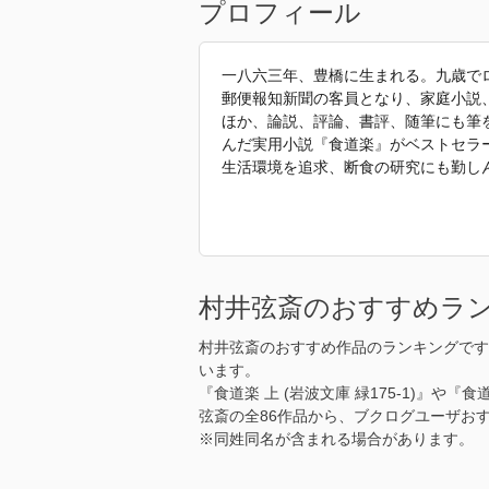
プロフィール
一八六三年、豊橋に生まれる。九歳で
郵便報知新聞の客員となり、家庭小説
ほか、論説、評論、書評、随筆にも筆
んだ実用小説『食道楽』がベストセラ
生活環境を追求、断食の研究にも勤し
「2018年 『食道楽』 で使われてい
村井弦斎のおすすめラ
村井弦斎のおすすめ作品のランキングです
います。
『食道楽 上 (岩波文庫 緑175-1)』や『食
弦斎の全86作品から、ブクログユーザお
※同姓同名が含まれる場合があります。