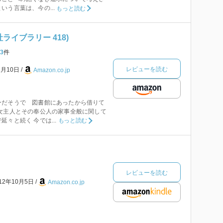
いう言葉は、今の...
もっと読む
ライブラリー 418)
3
件
レビューを読む
2月10日
Amazon.co.jp
ーだそうで 図書館にあったから借りて
女主人とその奉公人の家事全般に関して
々と続く 今では...
もっと読む
レビューを読む
012年10月5日
Amazon.co.jp