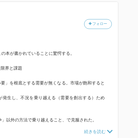
フォロー
この本が書かれていることに驚愕する。
た限界と課題
必要」を根底とする需要が無くなる。市場が飽和すると
が発生し、不況を乗り越える（需要を創出する）ため
争」以外の方法で乗り越えること、で克服された。
需要を作り出す（公共事業とか）
）：