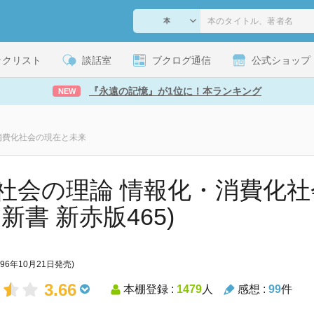
ックリスト
談話室
ブクログ通信
公式ショップ
『永遠の記憶』が1位に！本ランキング
NEW
消費化社会の現在と未来
社会の理論 情報化・消費化
新書 新赤版465)
996年10月21日発売)
3.66
本棚登録 :
1479
人
感想 :
99
件