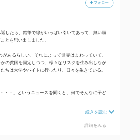
フォロー
み返したら、鉛筆で線がいっぱい引いてあって、無い頭
だことを思い出しました。
のがあるらしい。それによって世界はまわっていて、
なかの貧困を固定しつつ、様々なリスクを生み出しなが
くたちは大学やバイトに行ったり、日々を生きている。
み・・・」というニュースを聞くと、何でそんなに子ど
れるんだ！」と荒ぶる農民をみて、じゃあ別の仕事しろ
得！
、見田先生にあえなく論破されたのでした。
詳細をみる