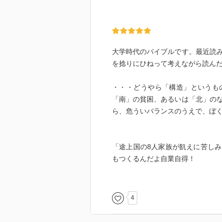
大学時代のバイブルです。最近読
を捻りにひねって考えながら読ん
・・・どうやら「構造」というも
「南」の貧困、あるいは「北」の
ら、危ういバランスのうえで、ぼ
「途上国の8人家族が飢えに苦し
もつくるんだよ自業自得！
「コーヒー豆がスタバに買い叩か
よ依存してるだけやっぱり自業自
と辛口評論していた当時のぼくは
4