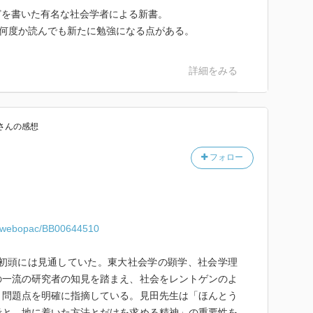
生きる」、生き様コンテンツ、信用経済、諸々これに関連し
どを書いた有名な社会学者による新書。
れらは「ソフト」な側面に属するのかと。
、何度か読んでも新たに勉強になる点がある。
詳細をみる
さん
の感想
フォロー
jp/webopac/BB00644510
代初頭には見通していた。東大社会学の顕学、社会学理
の一流の研究者の知見を踏まえ、社会をレントゲンのよ
、問題点を明確に指摘している。見田先生は「ほんとう
考と、地に着いた方法とだけを求める精神」の重要性を