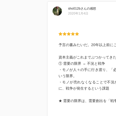
sho012b
さん
の感想
2020年1月4日
予言の書みたいだ。20年以上前に
資本主義がこれまでぶつかってき
① 需要の限界 → 不況と戦争
・モノが人々の手に行き渡り、「
いう限界。
・モノが売れなくなることで不況
に、戦争が発生するという課題
★ 需要の限界は、需要創出を「戦
・ケインズ：政府によって、有効
・情報（デザイン・広告・モード