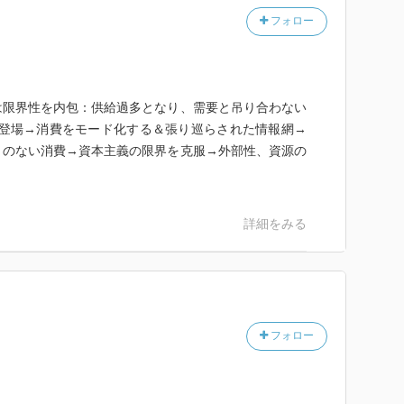
フォロー
渇と環境の破壊と格差
になったことで、大量生産→大量消費のサイクルが回
消費）→大量廃棄」という限界づけられたシステムであ
は限界性を内包：供給過多となり、需要と吊り合わない
いう外部的な制約にぶつかる。
の登場→消費をモード化する＆張り巡らされた情報網→
次産品、労働力など
とのない消費→資本主義の限界を克服→外部性、資源の
差は、大量採取・大量廃棄しない、システムを構築する
詳細をみる
存在それ自体の幸福」的な話になっている。
）を消費する社会になると考えている。今後は、基本的
て満たされ始めるので、本書に即していうならば、情報
フォロー
」する社会になるかと。
インとなる社会になると思う。