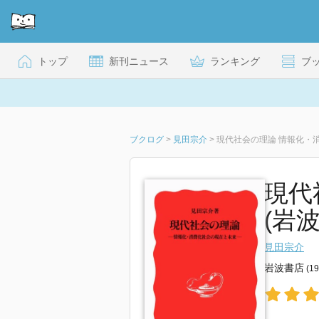
トップ
新刊ニュース
ランキング
ブ
ブクログ
>
見田宗介
>
現代社会の理論 情報化・
現代
(岩波
見田宗介
岩波書店
(1