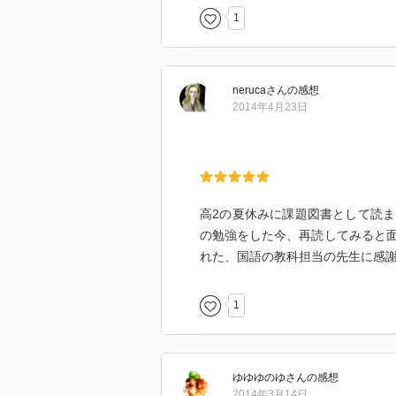
フォードとGMの例で説明する。
1
- フォートは、「便利な」車を、
ることで、低価格で販売し、市場
- 一方GMは、車を「デザイン」
neruca
さん
の感想
期的な「モデルチェンジ」を行い
2014年4月23日
がないため、需要には、理論上限
ージするとわかりやすいかと。便
上需要/欲望は底なしとなる）。
の車はどんどん古いものとなり、
デルチェンジを人々に広めるため
高2の夏休みに課題図書として読
の勉強をした今、再読してみると
モードに関してはMEMO
れた、国語の教科担当の先生に感
モードのリズムは以下の二つによ
・消耗のリズム（u）
1
・購買のリズム（a）
モードは、a/u。購買が消耗を上
購買のリズムが消耗のリズムを超
モデルチェンジと＜モードの理論
ゆゆゆのゆ
さん
の感想
モードは、広告を通じて、自己否
2014年3月14日