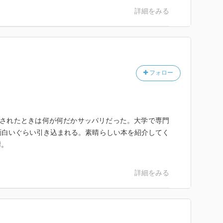
詳細をみる
単一モデルで、生産ラインを徹底的に合理化・効率化す
を席巻した（＝市場を飽和させる）
で売った。「魅力的」なデザインの車を売り、そして定
「新しい」車を売っていった。デザインには、「正解」
界がない（ブランド車を複数所有する金持ちとかをイメ
フォロー
利さだけなら一台で良い。「魅力性」を王ならば、理論
そして定期的な「モデルチェンジ」を行うことで、既存
新たな「新しい」車への需要を創出する。デザインとモ
に、需要を喚起するために、広告が活用される。
まされたときは何が何だかサッパリだった。大学で専門
面白いぐらい引き込まれる。素晴らしい本を紹介してく
謝。
って構成される
詳細をみる
回っている時、モードが存在する。
えていればいるほど、モードの力が強い。
＞が消費社会を駆動するメカニズム。
定することで、回転を早くしていく。