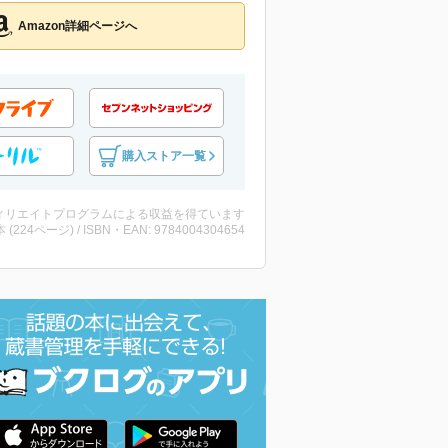
Amazon詳細ページへ
購入ストア一覧
ィリエイトプログラムによる収益を得ています
・本 (224ページ) / ISBN・EAN: 9784004304654