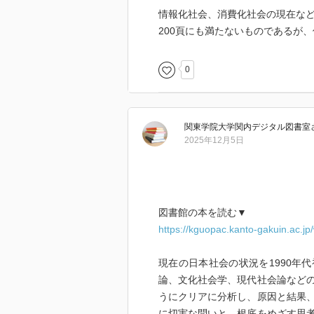
Youtuber、「好きなことして
情報化社会、消費化社会の現在な
ている。見田さん的に言えば、こ
200頁にも満たないものであるが
0
最高に面白い本。
関東学院大学関内デジタル図書室
2025年12月5日
図書館の本を読む▼
https://kguopac.kanto-gakuin.ac.
現在の日本社会の状況を1990年
論、文化社会学、現代社会論など
うにクリアに分析し、原因と結果
に切実な問いと。根底をめざす思