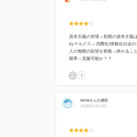
② 資源と環境の限界 → 資源の枯
・「情報」によって、需要が無限
る。
・「大量採取→（大量生産→大量
資本主義の登場→初期の資本主義
り、地球の「資源」と「環境」と
byマルクス→消費化/情報化社会
「資源」：エネルギー、鉱物、一
人の無限の欲望を刺激→終わるこ
「環境」：地球環境
限界→克服可能か？？
★ 資源の枯渇と環境の破壊と格
1
ことで、克服される。
・本書では、＜消費＞すなわち「
kenta
さん
の感想
▶︎ 個人的には、情報（エンタメ
2026年3月15日
に「必要」がテクノロジーによっ
（エンタメ）商品としての「消費
＜消費＞とエンタメ「消費」がメ