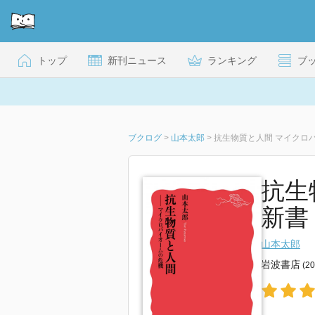
トップ
新刊ニュース
ランキング
ブ
ブクログ
>
山本太郎
>
抗生物質と人間 マイクロ
抗生
新書 
山本太郎
岩波書店
(2