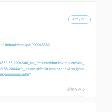
けでなく，私たちを『ポスト抗生物質時代』に陥れつつ
フォロー
まざまな細菌にあることが分かった頃の話など，バラ
よさもある。
ワイスが，神経衰弱を発症して死んでいたなんて初め
っていくことって難しいんだな。これまでの常識をすぐ
yorinlib/bookdetail/p/KP00048383
なと思う。
本来，胎児が参道を通るときに得てくるはずの「母親
在細菌の基礎）」が，帝王切開では手渡されない。その
er=Z39.88-2004&url_ctx_fmt=infofi/fmt:kev:mtx:ctx&ctx_
かかりやすくなるのではないかと警鐘を鳴らす。
9.88-2004&rfr_id=info:sid/sfxit.com:azbook&sfx.ignor
d=4920000000638587
である。これにたしても，これまでのいろんな薬が効
後，どうなっていくのだろうか。山本太郎氏がどのよう
。
詳細をみる