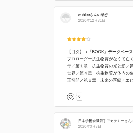
wahlee
さん
の感想
2020年12月31日
【目次】（「BOOK」データベー
プロローグー抗生物質がなくて亡
母／第１章 抗生物質の光と影／
世界／第４章 抗生物質が体内の
王切開／第６章 未来の医療／エ
0
日本学術会議若手アカデミー
さん
2020年3月8日