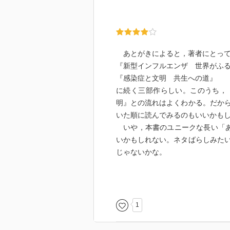
あとがきによると，著者にとって
『新型インフルエンザ 世界がふ
『感染症と文明 共生への道』
に続く三部作らしい。このうち，
明』との流れはよくわかる。だか
いた順に読んでみるのもいいかも
いや，本書のユニークな長い「あ
いかもしれない。ネタばらしみた
じゃないかな。
筆者は，感染症を撲滅しようなど
どころか，ちょっとした病気でさ
人体に悪影響を与えるのではない
1
た抗生物質クロラムフェニコール
きる薬剤耐性菌の存在だ。