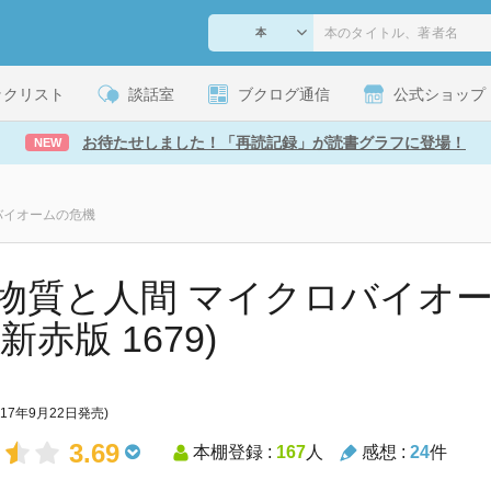
ックリスト
談話室
ブクログ通信
公式ショップ
お待たせしました！「再読記録」が読書グラフに登場！
NEW
バイオームの危機
物質と人間 マイクロバイオー
新赤版 1679)
017年9月22日発売)
3.69
本棚登録 :
167
人
感想 :
24
件