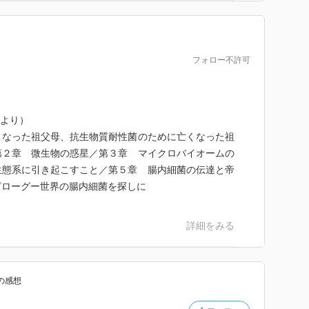
フォロー不許可
スより）
くなった祖父母、抗生物質耐性菌のために亡くなった祖
第２章 微生物の惑星／第３章 マイクロバイオームの
生態系に引き起こすこと／第５章 腸内細菌の伝達と帝
ピローグー世界の腸内細菌を探しに
詳細をみる
の感想