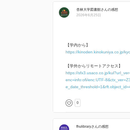
「万能の薬はいまや効力を失うだ
杏林大学図書館
さん
の感想
ある。」（扉より）
2026年6月25日
抗生物質の発見，病気の原因がさ
バラだった知識がつながる気持ち
産褥熱の原因を見つけたゼンメル
【学内から】
て知った。人類が未知のことを知
https://kinoden.kinokuniya.co.jp/k
に改めることなんてできないのだ
それとからんで，帝王切開の話。
【学外からリモートアクセス】
のもっている細菌の塊（幼児の常
https://sfx3.usaco.co.jp/kul?url_v
ことが，生後，さまざまな病気に
enc=info:ofi/enc:UTF-8&ctx_ver=Z3
e_date_threshold=1&rft.object_i
さて，昨今の新型コロナウイルス
きそうだとか言われているが，今
な発言をされているのか気になる
0
fhulibrary
さん
の感想