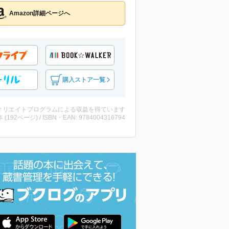
Amazon詳細ページへ
購入ストア一覧
ィリエイトプログラムによる収益を得ています
・本 (192ページ) / ISBN・EAN: 9784004316794