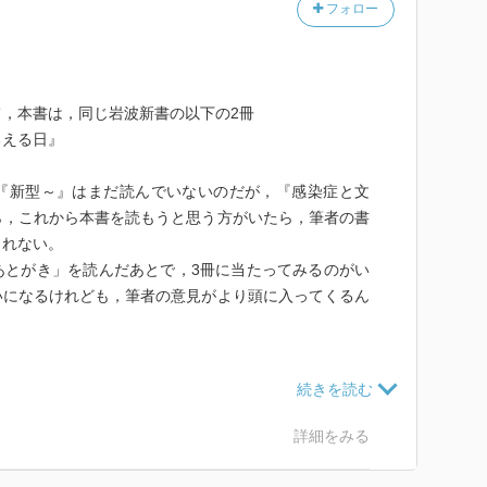
フォロー
，本書は，同じ岩波新書の以下の2冊
るえる日』
『新型～』はまだ読んでいないのだが，『感染症と文
ら，これから本書を読もうと思う方がいたら，筆者の書
しれない。
とがき」を読んだあとで，3冊に当たってみるのがい
いになるけれども，筆者の意見がより頭に入ってくるん
とは思っていないし，できるとも思っていない。それ
え抗生物質を使うことを繰り返しているうちに，返って
かと危惧する。実際に，今ではほとんど使われなくなっ
詳細をみる
の話題もあるが，それより怖いのは，抗生物質に対抗で