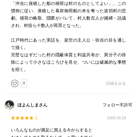
「沖合に座礁した船の積荷は村のものとしてよい」。この
慣例に従い、座礁した幕府御用船の米を奪った波切村の悲
劇。積荷の略取、隠匿がバレて、村人数百人が捕縛・詮議
され、村役ら十数人が死罪となった。
江戸時代にあった実話を、架空の主人公・弥吉の目を通し
て描く。
完璧なはずだった村の隠蔽体質と利益共有が、異分子の排
除によって小さなほころびを見せ、ついには破滅的な事態
を招く。
0
詳細をみる
ほよんしまさん
フォロー不許可
5
2008.08.28
いろんなものが満足に買える今からすると