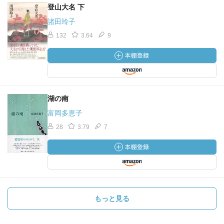
登山大名 下
諸田玲子
132
3.64
9
湖の南
富岡多恵子
28
3.79
7
もっと見る