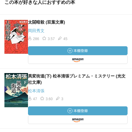
この本が好きな人におすすめの本
太閤暗殺 (双葉文庫)
岡田秀文
286
3.57
45
異変街道(下) 松本清張プレミアム・ミステリー (光文
社文庫)
松本清張
47
3.60
3