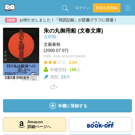
ログイン
新規会員登録
お待たせしました！「再読記録」が読書グラフに登場！
NEW
朱の丸御用船 (文春文庫)
吉村昭
文藝春秋
(2000.07.07)
ISBN・EAN:
9784167169350
3.84
本棚登録:
180
人
感想:
21
件
本棚に登録する
Amazon
詳細ページへ