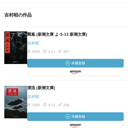
吉村昭の作品
羆嵐 (新潮文庫 よ-5-13 新潮文庫)
吉村昭
5554
4.11
697
漂流 (新潮文庫)
吉村昭
3390
4.31
296