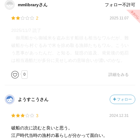
mmlibraryさん
フォロー不許可
2
2025.11.07
2025/11/7 読了
御用船から御城米を盗み出す船頭も相当なワルだが、難
破船から村ぐるみで米を掠め取る漁師たちもワル。こうい
う悪事があったんだ、と知る。疑惑の追及、発覚後の処罰
は相当過酷だが多分に見せしめの意味合いが濃いのかな。
0
詳細をみる
ようすこうさん
フォロー
3
2024.12.31
破船の次に読むと良いと思う。
江戸時代当時の漁村の暮らしが分かって面白い。