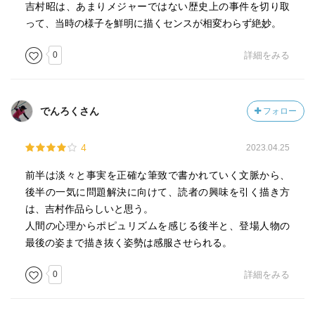
吉村昭は、あまりメジャーではない歴史上の事件を切り取
って、当時の様子を鮮明に描くセンスが相変わらず絶妙。
0
詳細をみる
でんろくさん
フォロー
4
2023.04.25
前半は淡々と事実を正確な筆致で書かれていく文脈から、
後半の一気に問題解決に向けて、読者の興味を引く描き方
は、吉村作品らしいと思う。
人間の心理からポピュリズムを感じる後半と、登場人物の
最後の姿まで描き抜く姿勢は感服させられる。
0
詳細をみる