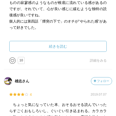
た・みえこ)、
ものの寂寥感のようなものが根底に流れている感があるの
ですが、それでいて、心が良い感じに緩むような独特の読
自称二百年生きてきた
後感が良いですね。
「不死身」の先輩、谷原さん、
個人的には第四話「煙突の下で」のオチが“やられた感”があ
って好きでした。
自称タイムトラベラーの檜垣くん、
そして弾よりも速い男、弾丸男・ハヤテ
続きを読む
などなど、
吉田作品に共通するユーモラスでヘンテコな登場人物たち
10
詳細をみる
が
どこかここではない世界へ誘ってくれる。
(おとぎ話的な異国情緒を感じさせる不思議な世界観はいつ
雄志さん
フォロー
もと同じく、今作では謎が謎を呼び、哲学的要素もチラホ
ラ)
4
2019.07.07
ちょっと気になっていた本、おそるおそる読んでいった
以前にも書いたけど、吉田篤弘の連作短編集は
らすごくおもしろいし、ぐいぐい引き込まれる。カラカラ
一冊トータルとしてどうこう評価するよりも、