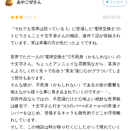
あやごぜさん
フォロー
酒豪にして美人の春ちゃん(おそらく20～22歳)、
3
2022.04.20
見た目はボーイッシュで色白美人だが、実はニューハーフ
のマチルダ(年齢不詳)、
『それでも世界は回っている 1』に登場した“電球交換士”の
トビラさんこと十文字扉さんの物語、連作７話が収録され
口数少なく頼りなさそうな
ています。実は本書の方が先だったようですね。
自称刑事の西園寺剛(さいおんじ・ごう)、
世界でただ一人の“電球交換士”で不死身（かもしれない）の
バー「ボヌール」の女主人の『ママ』、
十文字さん。ちょっとアンニュイな雰囲気ながら、某寅さ
んよろしく行く先々で出会う“美女”達に心がグラついてしま
十文字を不死身の男と診断した、
う部分もあります。
自称ヤブ医者のドクターヤブ、
そんな彼が、不死身（かもしれない）であるが故の憂鬱を
抱えながら様々な事に巻き込まれていくのですが・・。
ドクターヤブの妹で
吉田作品ならではの、不思議だけど心地よい絶妙な世界観
精神科医のアスカさん、
は健在で、十文字さん行きつけのバー<ボヌール>の常連メ
ンバーをはじめ、登場するキャラも個性的でどこか浮世離
パンクバンドの元メンバーで
れしています。
今は美術館で学芸員をする清楚な美女、八田美枝子(はっ
そして、この物語は時が移り行くにしたがって廃れていく