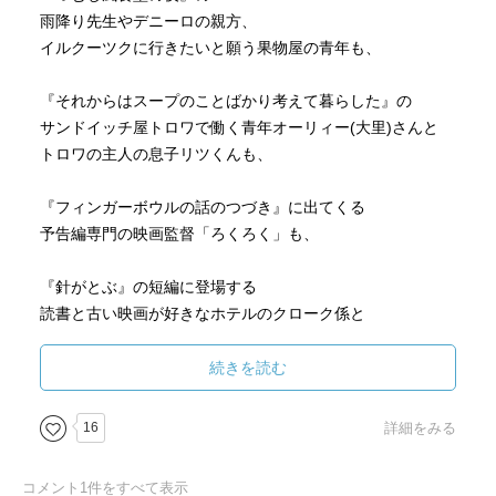
雨降り先生やデニーロの親方、
イルクーツクに行きたいと願う果物屋の青年も、
『それからはスープのことばかり考えて暮らした』の
サンドイッチ屋トロワで働く青年オーリィー(大里)さんと
トロワの主人の息子リツくんも、
『フィンガーボウルの話のつづき』に出てくる
予告編専門の映画監督「ろくろく」も、
『針がとぶ』の短編に登場する
読書と古い映画が好きなホテルのクローク係と
風変わりな少年バリカンも
続きを読む
『78』の
レコード好きの青年、バンシャクとハイザラも
16
詳細をみる
『空ばかり見ていた』の
コメント
1
件をすべて表示