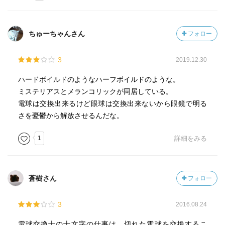
不死身の体を持つ十文字の苦悩。
生き続けることは果たして幸せなのか。
ちゅーちゃんさん
フォロー
(「銀河鉄道999」や「100万回生きたねこ」に通じる永遠の
テーマだ)
3
2019.12.30
ハードボイルドのようなハーフボイルドのような。
しかるべき時が来たら、フィラメントが痩せ細って
ミステリアスとメランコリックが同居している。
『こと』切れるのが電球の美学であるように、
電球は交換出来るけど眼球は交換出来ないから眼鏡で明る
人間の体も寿命があって、限られた命だからこそ、
さを憂鬱から解放させるんだな。
この場所、この時間は
たった今だけのもので、
1
詳細をみる
だからこそ輝きを増す。
人生は短い。明日が来るなんて保障はどこにもない。
蒼樹さん
フォロー
だからこそ一期一会なのだ。
自分の殻なんて破って、躊躇することなく
3
2016.08.24
新しい扉を開いていかなきゃ。
電球交換士の十文字の仕事は、切れた電球を交換するこ