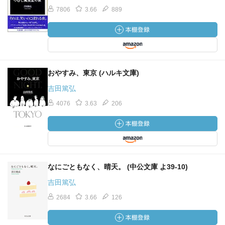
7806
3.66
889
おやすみ、東京 (ハルキ文庫)
吉田篤弘
4076
3.63
206
なにごともなく、晴天。 (中公文庫 よ39-10)
吉田篤弘
2684
3.66
126