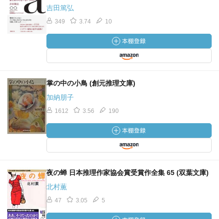
吉田篤弘
349
3.74
10
掌の中の小鳥 (創元推理文庫)
加納朋子
1612
3.56
190
夜の蝉 日本推理作家協会賞受賞作全集 65 (双葉文庫)
北村薫
47
3.05
5