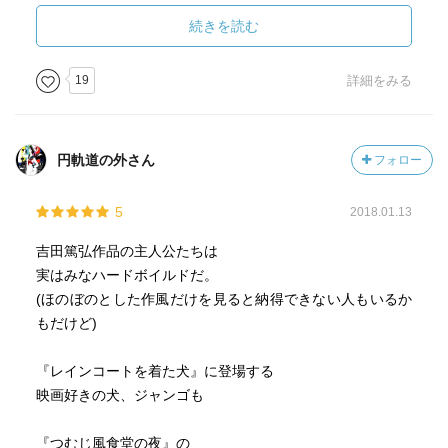
いつか終わりが来るから、今を楽しめる。限りある時間を
精一杯に生きる大切さをしみじみ感じた物語だった。
続きを読む
19
詳細をみる
円軌道の外さん
フォロー
5
2018.01.13
吉田篤弘作品の主人公たちは
実はみなハードボイルドだ。
(ほのぼのとした作風だけを見ると納得できない人もいるか
もだけど)
『レインコートを着た犬』に登場する
映画好きの犬、ジャンゴも
『つむじ風食堂の夜』の