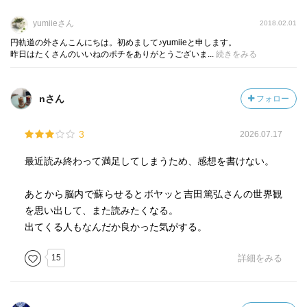
放浪の床屋ホクトさんも
みなそれぞれがそれぞれの喪失を抱えながらも
yumiieさん
2018.02.01
自らの信念やルールに従って生きている。
円軌道の外さんこんにちは。初めまして♪yumiieと申します。
昨日はたくさんのいいねのポチをありがとうございま...
続きをみる
信念を貫く不器用な生きる姿勢や
自分が信じた者のために強くあろうと
nさん
フォロー
もがき続ける男のロマンが吉田作品にはいつもある。
そう、吉田作品は『精神のハードボイルド』なのだ。
3
2026.07.17
最近読み終わって満足してしまうため、感想を書けない。
そしてこの物語の主人公も同じく。
あとから脳内で蘇らせるとボヤッと吉田篤弘さんの世界観
酒場は好きだが、酒は下戸で、不死身の体を持つ、
を思い出して、また読みたくなる。
世界でただ一人の電球交換士(電球の交換だけを専門に引き
出てくる人もなんだか良かった気がする。
受ける)を名乗る男、
その名も十文字 扉(じゅうもんじ・とびら)。
15
詳細をみる
サイド・カー付きのオートバイ「コブラ・ブラザーズ号」
と革ジャンでキメ、