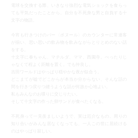
電球を交換する際、いきなり強烈な電気ショックを食らっ
ても平気だったことから、自分を不死身な男と自負する十
文字の物語。
今宵も行きつけのバー〈ボヌール〉のカウンターに常連客
が揃い、思い思いの飲み物を飲みながらとりとめのない話
をする。
十文字に春ちゃん、マチルダ、ママ、西園寺。べったりじ
ゃなくて程よく距離を置く。でも仲良し。
吉田ワールドはやっぱり穏やかな夜が似合う。
どこまてが嘘でどこからが本当か分からない、そんな話の
間を行きつ戻りつ縫うような話が何故か心地よい。
私もみんなのお喋りに交じりたい。
そして十文字の作った卵サンドが食べたくなる。
不死身って一見羨ましいようで、実は厄介なもの。周りの
知り合いがみんな居なくなっても、一人この世に居続ける
のはやっぱり寂しい。