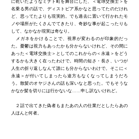
に乾いたようなミナト町を舞台にした、＜電球交換士＞を
読んだ人それぞれが
名乗る男の話で、ディストピア系かなと思ってたのだけれ
それぞれのお気に入りのストーリーを見つけて、
ど、思ってたよりも現実的。でも過去に置いて行かれたモ
そのショートストーリーを
ノや場所がたくさんでてきたり、奇妙な事が起こったりも
何度も何度も読み返すのがベストな楽しみ方だと思う。
して、なかなか現実は奇なり。
(また吉田さんの短編は何度読み返しても、そのたびに心地
メガネをかけることで、視界が変わるのが印象的だっ
良さが持続するところがスゴいのだ！)
た。憂鬱は視力もあったかも分からないけれど、その間に
あった＜電球交換士＞としてのこれからの＜永遠＞をどう
するかも大きく在ったわけで。時間の短さ・長さ、いつが
重力から解放された状態で深い眠りに就ける
人生の折り返しなんて誰にも分からないわけで。そこに＜
「無重力寝台」、
永遠＞が付いてしまったら途方もなくなってしまうだろ
(ぜひとも試してみたい！)
う。散髪のオヤジさんの話も深いなと思った。でもそうな
かなか髪を切りには行かないな……申し訳ないけれど。
店主の西島さんが何を言う時でも
人生を交えて語り出す
２話で出てきた偽者もまたあの人の仕業だとしたらあの
「人生理髪館」、
人ほんと何者。
(お喋りなタクシー運転手と共にこれは勘弁して欲しい…)
ニューハーフ専門の銭湯「桃の湯」、
(間違って入ってしまったらと思うと…汗)