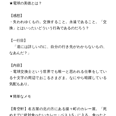
★電球の美徳とは？
【感想】
・失われゆくもの。交換すること。永遠であること。「交
換」とはいったいどういう行為であるのだろう？
【一行目】
「道には詳しいのに、自分の行き先がわからないもの、
なあんだ？」
【内容】
・電球交換士という世界でも唯一と思われる仕事をしてい
る十文字の周辺でおこるさまざま。なにやら暗躍している
気配もあり。
▼簡単なメモ
【青空軒】名古屋の北の方にある揚々町のカレー屋。「死
ぬまでに絶対食べたいカレー・ベスト5」に入る。食べたと