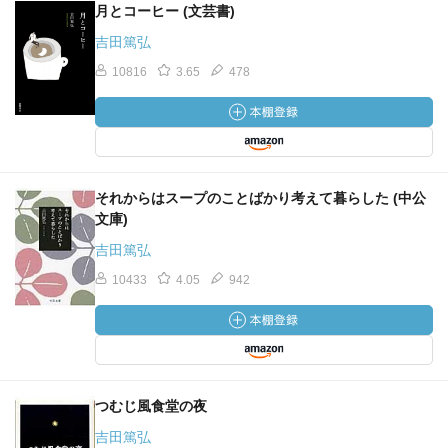
月とコーヒー (文芸書)
吉田篤弘
10816
3.65
478
それからはスープのことばかり考えて暮らした (中公
文庫)
吉田篤弘
10433
4.05
942
つむじ風食堂の夜
吉田篤弘