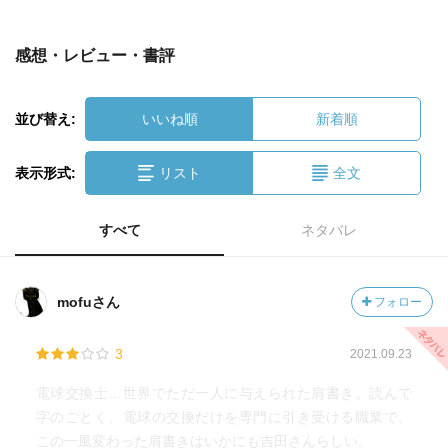
感想・レビュー・書評
並び替え:
いいね順
新着順
表示形式:
リスト
全文
すべて
ネタバレ
mofuさん
フォロー
3
2021.09.23
電球交換士…世界でただ一人に与えられた肩書き。読んで
字のごとく、電球の交換だけを専門に引き受ける職業で、
この一風変わった肩書きはいかにも吉田さんらしい。