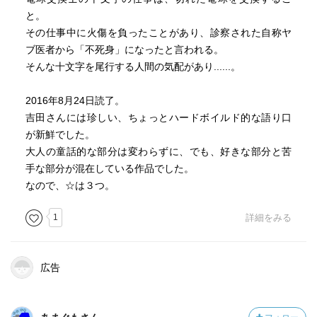
と。
読み終わった今、
その仕事中に火傷を負ったことがあり、診察された自称ヤ
そんなことを十文字に教わった気がした。
ブ医者から「不死身」になったと言われる。
そんな十文字を尾行する人間の気配があり......。
あっ、そうそう、
2016年8月24日読了。
読めば必ず卵サンドが食べたくなるので
吉田さんには珍しい、ちょっとハードボイルド的な語り口
ご注意を。
が新鮮でした。
大人の童話的な部分は変わらずに、でも、好きな部分と苦
手な部分が混在している作品でした。
なので、☆は３つ。
1
詳細をみる
広告