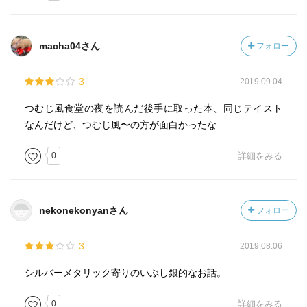
いたるところに傷がある。「あしたのジョー」のおやっさ
んのイメージ？
【答え】《最初にきっぱり云っておくが、おれは答えのな
macha04さん
フォロー
いものが好きだ。》p.44
【コブラ・ブラザーズ号】十文字のオートバイ。サイドカ
3
2019.09.04
ーつき。
【コブラ・ベイビー】十文字愛用の携帯電話使用
つむじ風食堂の夜を読んだ後手に取った本、同じテイスト
【西園寺剛／さいおんじ・ごう】自称刑事。本当ならば世
なんだけど、つむじ風〜の方が面白かったな
界で一番頼りにならない刑事だ。
【笹島／ささじま】引っ越す前に電球を交換してほしいと
0
詳細をみる
依頼してきた青年。十文字はかれの笑顔にほだされた。
【シャテバー】射的場のお婆ちゃんの略。ほぼ「スナイパ
ー」の意味。
nekonekonyanさん
フォロー
【十文字扉／じゅうもんじ・とびら】主人公の「おれ」電
球交換士。バー「ボヌール」の常連だが下戸。早死にの一
3
2019.08.06
族だが扉は（たぶん）不死身。その証拠に？ 背中に薔薇
のかたちをした痣がある。『それでも世界は回っている』
シルバーメタリック寄りのいぶし銀的なお話。
にも登場。
【十文字の父】サーカスで軽業師として働いていた。芸名
0
詳細をみる