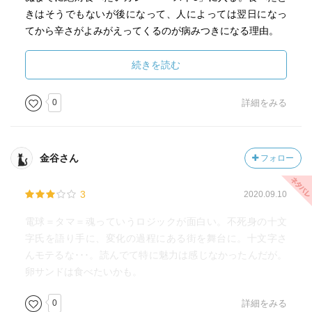
きはそうでもないが後になって、人によっては翌日になっ
てから辛さがよみがえってくるのが病みつきになる理由。
【アスカ】ヤブの妹。患者を研究対象としか考えていない
精神科医で絶世の美少女。
続きを読む
【猪原佐和子／いのはら・さわこ】ショールームの派遣社
員。十文字好みの美人。
0
詳細をみる
【腕時計】十文字は三十六時間仕様の腕時計をつけてい
る。ホンコン製。
【エデン遊園】中村百貨店の屋上にある遊園地。地下一階
金谷さん
フォロー
地上四階の小さな百貨店の四階までエスカレーターで上が
り文房具売場脇の階段を昇るとたどり着く。
3
2020.09.10
【考える】《考えてなんらかの答えが見つかったとして、
それが自分にとって快い答えであるとは限らない。》p.96
電球＝タマ＝魂っていうロジックが面白い。不死身の十文
【神崎】十文字の高校時代の友人。高品質で有名だったカ
字氏を語り手に、変化の過程にある街を舞台に。十文字さ
ンザキのランプで有名なメーカーの今は社長。あまり売れ
んモテるな･･･。読んでて特に魅力は感じなかったんだが。
なくなったがなくしてしまうことを神崎は惜しがった。
卵サンドは食べたいかも。
【銀星座】映画館。館主のカザマには十文字が子どもの頃
からお世話になっている。スキンヘッドに黒い眼帯、顔の
0
詳細をみる