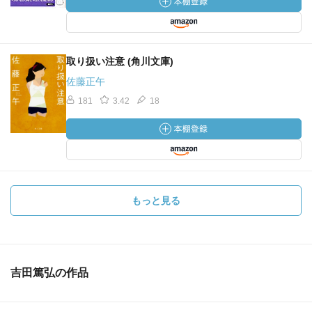
取り扱い注意 (角川文庫)
佐藤正午
181
3.42
18
もっと見る
吉田篤弘の作品