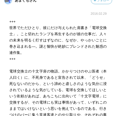
あまぐもさん
フォロー
2016.02.29
+++
世界でただひとり、彼にだけ与えられた肩書き「電球交換
士」。こと切れたランプを再生するのが彼の仕事だ。人々
の未来を明るく灯すはずなのに、なぜか、やっかいごとに
巻き込まれる―。謎と愉快が絶妙にブレンドされた魅惑の
連作集。
+++
電球交換士の十文字扉の物語。かかりつけのやぶ医者（本
人曰く）に、不死身であると宣告されて以来、「どうせ」
死なないのだから、という諦めと虚しさのような気分に浸
されているような気がしている。電球を交換してほしいと
いう依頼があれば、あちこちに出向いて「十文字電球」に
交換するが、その電球にも実は事情があって、いずれこの
ままではいけないという思いを抱えているのである。行き
つけのバーに集う常連客達とのやり取りや、それぞれの事