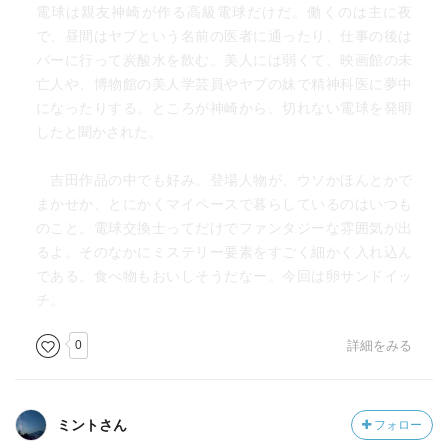
電球は親友神崎が作る高級電球だけだ。働くのは主に夜
【檜垣宏一／ひがき・こういち】とんでもなく麗しい青
で、昼間はヤブという名前の医者に通ったり、仕事の後は
年。マチルダが女装を始めたきっかけ。実家は饅頭屋で生
バーに行って炭酸水を飲む。美人には弱くて、映画館の未
地がところどころ破れ餡がのぞいている「破れ饅頭」が看
亡人や、博物館の美人学芸員やヤブの妹で精神科医に夢中
板商品。
になったりする。ところが神崎から、切れない電球を発明
【フィラメント】《しかるべきときが来たら、フィラメン
したと聞かされた。
トが痩せ細ってこと切れるのが電球の美徳なのだ。》p.30
【本物】《私は本物の中庭を見たことがなかったから、五
吉田作品の中でも好み。登場人物が、ウソかほんとかで
郎さんの話を聞けば、いつでもそこへ行けたの。》p.72
まかせか、とにかくマイペースで暮らしているのはいつも
【マチルダ】以前は男だったが、今はわからない。通称
のこと。電球交換士ってだけでファンタジーな雰囲気が出
「ピンク通り」の花形？
るよ。そのなかにミステリー要素をすごく細かく入れ込ん
【ママ】なんだか大物っぽい。
である。食べ物もおいしそうだなー。今回は卵サンドイッ
【水野五郎／みずの・ごろう】十文字に似ている誰か。
チ。
「三ツ星シネマ」の館主？
【水野冬美／みずの・ふゆみ】「三ツ星シネマ」の従業
0
詳細をみる
員？ 十文字を「五郎さん」と間違えている。
【三隅慶子／みすみ・けいこ】生まれ落ちたときから博物
館の学芸員になることが決まっていたような女性。十文字
ミントさん
フォロー
は自分の内部では「ミス・ミスミ」と呼んでいる。