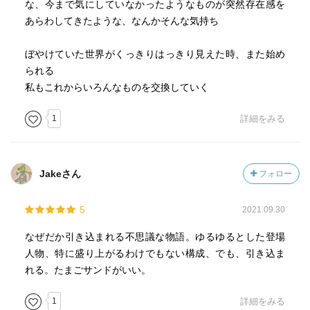
そして時とともに滅び行くものと
な、今まで気にしていなかったようなものが突然存在感を
時が経っても決して変わることのないものだ。
あらわしてきたような、なんかそんな気持ち
ぼやけていた世界がくっきりはっきり見えた時、また始め
活版印刷屋、スリ、
られる
入れ替え制のない昭和の時代の映画館、サーカス小屋、商
私もこれからいろんなものを交換していく
店街の銭湯、デパートの屋上の小さな遊園地、
チキンもビーフも冠が何も付かない「ただのカレーライ
1
詳細をみる
ス」、
そして電球交換…。
Jakeさん
フォロー
消え去っていく「古き良きもの
」たちが胸に沁みる。
5
2021.09.30
詩的で寓話的で強烈に郷愁を誘う世界と
なぜだか引き込まれる不思議な物語。ゆるゆるとした登場
吉田作品の根底に流れる
人物、特に盛り上がるわけでもない構成、でも、引き込ま
いつかは消えてなくなるものへの憧憬と鎮魂は今作でも描
れる。たまごサンドがいい。
かれている。
1
詳細をみる