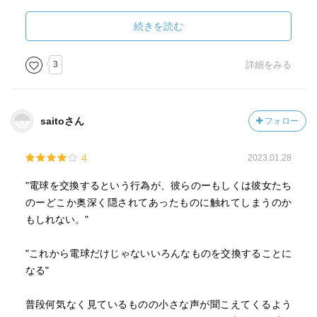
続きを読む
他にも亡き夫の亡霊を追いかける映画館の未亡人や
マチルダと檜垣くんの時空を超えた恋の物語や
(ロマンチック！)
3
詳細をみる
続けてゆくための信念となる春ちゃんの作業場の電球の話
など
saitoさん
フォロー
ヘンテコな登場人物たちが織り成す
ヘンテコなエピソードが
4
2023.01.28
なぜかじんわり心に沁みること沁みること。
"電球を交換するという行為が、彼らのーもしくは彼女たち
のーどこか奥深く隠されてあったものに触れてしまうのか
吉田篤弘がいつも決まって描くのは、
もしれない。"
静かなふりをして饒舌で、
古臭いのに確かなもの。
"これから電球だけじゃないいろんなものを交換することに
なる"
ふつうの人のふつうの強さや
そこから紡ぎ出されるもの。
普段何気なく見ているものの小さな声が聞こえてくるよう