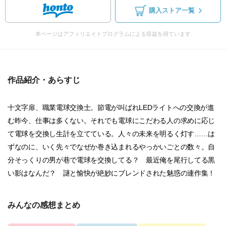
購入ストア一覧
本ページはアフィリエイトプログラムによる収益を得ています
作品紹介・あらすじ
十文字扉、職業電球交換士。節電が叫ばれLEDライトへの交換が進
む昨今、仕事は多くない。それでも電球にこだわる人の求めに応じ
て電球を交換し生計を立てている。人々の未来を明るく灯す……は
ずなのに、いく先々でなぜか巻き込まれるやっかいごとの数々。自
分そっくりの男が巷で電球を交換してる？ 最近俺を尾行してる黒
い影はなんだ？ 謎と愉快が絶妙にブレンドされた魅惑の連作集！
みんなの感想まとめ