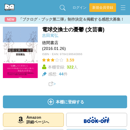
ログイン
新規会員登録
「ブクログ・ブック第二弾」制作決定＆掲載する感想大募集！
NEW
電球交換士の憂鬱 (文芸書)
吉田篤弘
徳間書店
(2016.01.26)
ISBN・EAN:
9784198640866
3.59
本棚登録:
322
人
感想:
44
件
本棚に登録する
Amazon
詳細ページへ