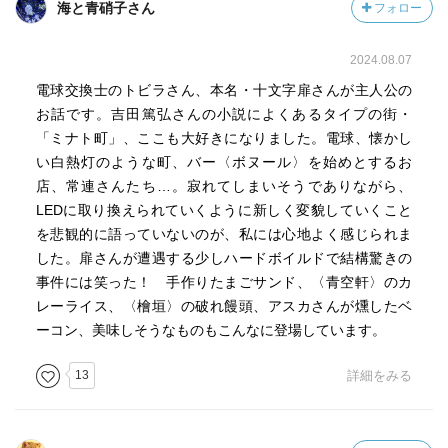
海と青硝子さん
フォロー
いれたてのコーヒーとお手製卵サンドをランチボックスに
納め、
あらゆる街の電球を交換して回る十文字が惚れぼれするほ
2024.08.07
どカッコイいい。
電球交換士のトビラさん、本名・十文字扉さんが主人公の
お話です。吉田篤弘さんの小説によくあるタイプの街・
短命の血筋に抗うために
「ミナト町」、ここも大好きになりました。電球、懐かし
どこまでも死なずに世界中の電球を交換し続けることを使
い白熱灯のような町、バー〈ボヌール〉を始めとするお
命とし生きている十文字。
店、常連さんたち…。寂れてしまいそうでありながら、
LEDに取り換えられていくように新しく変貌していくこと
彼は言う。
を悲観的に語っていないのが、私には心地よく感じられま
電球を交換するという作業は、
した。扉さんが遭遇する少しハードボイルドで結構驚きの
死に絶えたものを看取り、
事件には笑った！ 手作りたまごサンド、〈青空軒〉のカ
新たな命を与えて
レーライス、〈檜垣〉の破れ饅頭、アスカさんが燻したベ
無くした光を取り戻すことで、
ーコン、美味しそうなものもこんなに登場しています。
すなわち「再生」する仕事なのだと。
13
詳細をみる
活版印刷屋「ミナト町活版印刷倶楽部」の二代目で