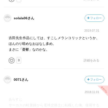
は十文字一号。ちなみに扉は十文字二号。
【十文字ランプ】十文字が交換してくれる高品質だが寿命
の短い電球。実はカンザキランプと同じもの。
solala06さん
フォロー
【正一】春ちゃんの父。正しいことが好きな一徹者。
【谷原さん】不死身の先輩。詐欺師かどうかは不明。
2019.07.31
【卵サンド】十文字の得意料理。
【トンチキ】ミナト町でいちばん安上がりな酒が呑める。
吉田先生作品にしては、すこしメランコリックというか、
【西島】理容師。店の名は「西島理容室」なのだが客も西
ほんのり暗めなおはなし多め。
島さん自身も「人生理髪館」と呼ぶ。西島さんはなんでも
まさに「憂鬱」なのかな。
「人生」という語を交えて話す。
0
詳細をみる
【橋本さん】愛知県の公民館の受付。美人。
【八田美枝子／はった・みえこ】S島美術館の学芸員。パン
クバンド「8／えいと」の元ボーカル。話さなければ清楚な
美女。
0071さん
フォロー
【羽深飛雄／はぶか・とびお】二代目ジョー・ハヤテ。目
にもとまらぬ速さで動ける。十文字とはサーカス時代の仲
2018.11.01
間。
あらすじ
【春ちゃん】二十歳すぎくらいで活版印刷屋「ミナト町活
サーカスの軽業師から電球交換士に転職した俺。使用する
版印刷倶楽部」をやっている酒豪の美人。