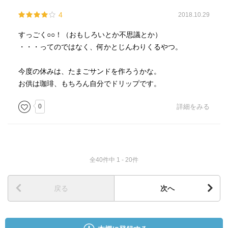
【未知】《「未知」を転ばせば「未来」につながる。》
p.31
4
2018.10.29
【無重力寝台】猪原佐和子さんから薦められて十文字が購
すっごく○○！（おもしろいとか不思議とか）
入した素晴らしいベッド。
・・・ってのではなく、何かとじんわりくるやつ。
【元木】西園寺のカレー友だち。
【ヤブ医者】藪という名字だというが本当は矢吹らしい。
今度の休みは、たまごサンドを作ろうかな。
【リュウイチ】十文字のニセモノで電球交換でぼったくっ
お供は珈琲、もちろん自分でドリップです。
ているらしい。
【路地】「なんていうか、あのころは路地に色気ってもん
0
詳細をみる
があったわよ」p.157
全40件中 1 - 20件
戻る
次へ