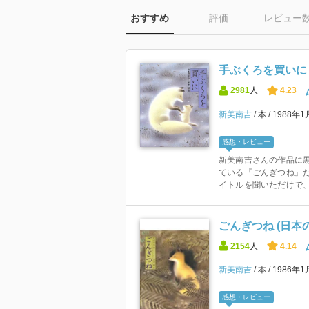
おすすめ
評価
レビュー
手ぶくろを買いに 
2981
人
4.23
新美南吉
本
1988年
感想・レビュー
新美南吉さんの作品に
ている『ごんぎつね』だ
イトルを聞いただけで、
ごんぎつね (日本
2154
人
4.14
新美南吉
本
1986年
感想・レビュー