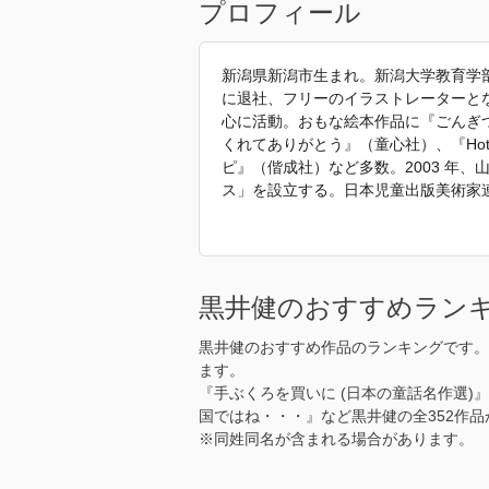
プロフィール
新潟県新潟市生まれ。新潟大学教育学
に退社、フリーのイラストレーターと
心に活動。おもな絵本作品に『ごんぎ
くれてありがとう』（童心社）、『Hote
ピ』（偕成社）など多数。2003 年
ス」を設立する。日本児童出版美術家
「2022年 『すずむし』 で使われて
黒井健のおすすめラン
黒井健のおすすめ作品のランキングです。
ます。
『手ぶくろを買いに (日本の童話名作選)
国ではね・・・』など黒井健の全352作
※同姓同名が含まれる場合があります。