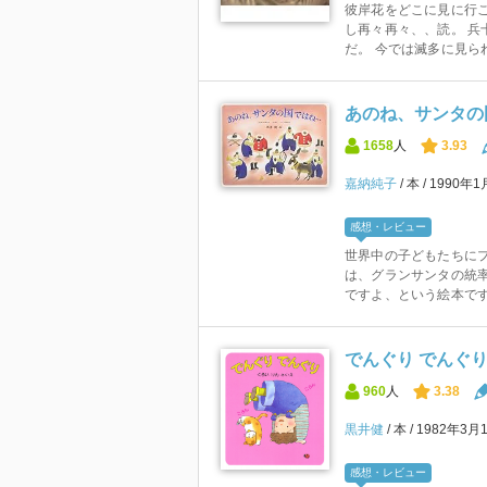
彼岸花をどこに見に行
し再々再々、、読。 兵
だ。 今では滅多に見られ
あのね、サンタの
1658
人
3.93
嘉納純子
本
1990年
感想・レビュー
世界中の子どもたちに
は、グランサンタの統
ですよ、という絵本です
でんぐり でんぐ
960
人
3.38
黒井健
本
1982年3月
感想・レビュー