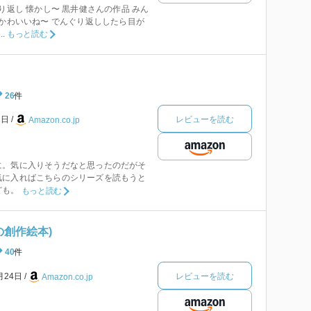
り返し 懐かし〜 黒井健さんの作品 みん
 かわいいね〜 でんぐり返ししたら目が
.
もっと読む
26
件
レビューを読む
1日
Amazon.co.jp
に。気に入りそうだなと思ったのだがそ
気に入ればこちらのシリーズを読もうと
ども。
もっと読む
の創作絵本)
40
件
レビューを読む
月24日
Amazon.co.jp