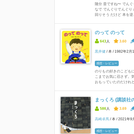
随分 昔ですね〜 でんぐ
なで でんぐりでんぐり
回りそう だけど 本を逆..
のって のって
643
人
3.60
黒井健
本
1982年2月
感想・レビュー
のりもの好きのこども
こまでお気に召さず。
おもっていたのだけれ
まっくろ (講談社
586
人
3.69
高崎卓馬
本
2021年9
感想・レビュー