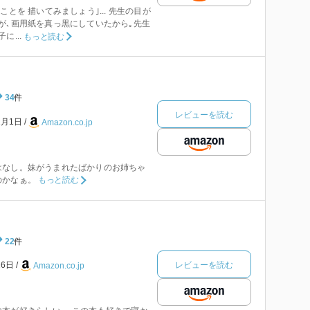
ことを 描いてみましょう｣... 先生の目が
が､画用紙を真っ黒にしていたから｡先生
に...
もっと読む
34
件
レビューを読む
2月1日
Amazon.co.jp
はなし。妹がうまれたばかりのお姉ちゃ
のかなぁ。
もっと読む
22
件
レビューを読む
26日
Amazon.co.jp