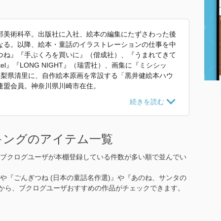
部美術科卒。出版社に入社、絵本の編集にたずさわった後
なる。以降、絵本・童話のイラストレーションの仕事を中
つね』『手ぶくろを買いに』（偕成社）、『うまれてきて
l』『LONG NIGHT』（瑞雲社）、画集に『ミシシッ
、山梨県清里に、自作絵本原画を常設する「黒井健絵本ハウ
連盟会員。神奈川県川崎市在住。
いた紹介文から引用しています。」
キングのアイテム一覧
ブクログユーザが本棚登録している件数が多い順で並んでい
』や『ごんぎつね (日本の童話名作選)』や『あのね、サンタの
品から、ブクログユーザおすすめの作品がチェックできます。