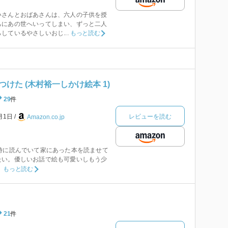
さんとおばあさんは、六人の子供を授
ちにあの世へいってしまい、ずっと二人
しているやさしいおじ...
もっと読む
けた (木村裕一しかけ絵本 1)
29
件
レビューを読む
1月1日
Amazon.co.jp
時に読んでいて家にあった本を読ませて
たい。優しいお話で絵も可愛いしもう少
。
もっと読む
21
件