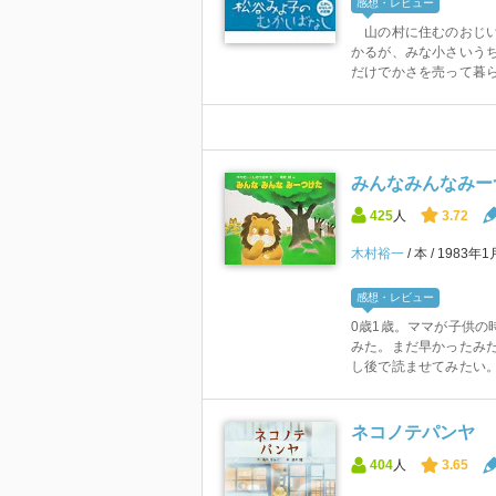
感想・レビュー
山の村に住むのおじい
かるが、みな小さいう
だけでかさを売って暮ら
みんなみんなみーつ
425
人
3.72
木村裕一
本
1983年
感想・レビュー
0歳1歳。ママが子供の
みた。まだ早かったみ
し後で読ませてみたい
ネコノテパンヤ
404
人
3.65