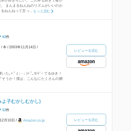
本が好きらしい。 この本も好きで寝か
。 まんまるねんねのリズムがいいのか
るねんねって言っ...
もっと読む
42
件
ゾ
本
2003年11月14日
レビューを読む
｡+.ﾟ.(；-；)+.ﾟ｡ｶﾝﾄﾞｰ てるゆき！
『そうか！僕は、こんなにたくさんの贈
みよ子むかしむかし)
32
件
レビューを読む
年12月10日
Amazon.co.jp