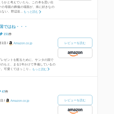
こうかと考えていたら、この本を思い出
十の母親の葬儀の場面が、殊に好きなの
ない、野辺送...
もっと読む
国ではね・・・
151
件
レビューを読む
1月1日
Amazon.co.jp
プレゼントを配るために、サンタの国で
率のもと、まる1年かけて準備しているの
。可愛くてほっこり...
もっと読む
り
47
件
レビューを読む
1日
Amazon.co.jp