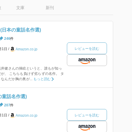
数
文庫
新刊
(日本の童話名作選)
246
件
レビューを読む
1月1日
Amazon.co.jp
黒井健さんの挿絵というと、誰もが知っ
が、 こちらも負けず劣らずの名作。 タ
なんだか胸の奥が...
もっと読む
の童話名作選)
207
件
レビューを読む
1月1日
Amazon.co.jp