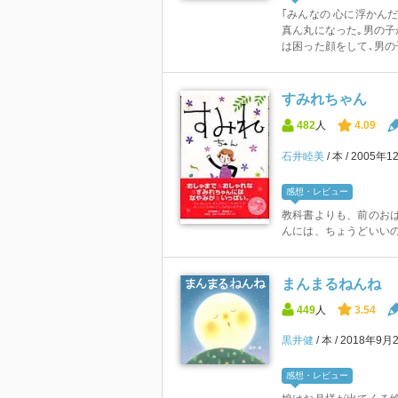
｢みんなの 心に浮かんだ
真ん丸になった｡男の子
は困った顔をして､男の子
すみれちゃん
482
人
4.09
石井睦美
本
2005年1
感想・レビュー
教科書よりも、前のお
んには、ちょうどいい
まんまるねんね
449
人
3.54
黒井健
本
2018年9月
感想・レビュー