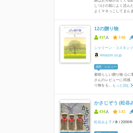
娘はお月様が出てくる絵
しつけの前によく読んだ
よくマネっこしてまんま
12の贈り物
437
人
3.96
シャリーン・コスタン
Amazon.co.jp
感想・レビュー
素晴らしい贈り物 心に響いた
さんのレビューに同感 
り物をも...
もっと読む
かさじぞう (松谷
434
人
3.81
松谷みよ子
本
2006