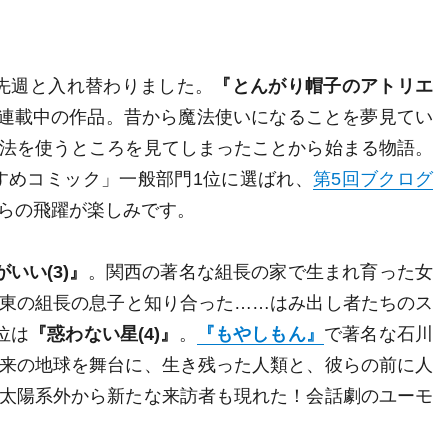
が先週と入れ替わりました。
『とんがり帽子のアトリエ
で連載中の作品。昔から魔法使いになることを夢見てい
法を使うところを見てしまったことから始まる物語。
すすめコミック」一般部門1位に選ばれ、
第5回ブクログ
らの飛躍が楽しみです。
いい(3)』
。関西の著名な組長の家で生まれ育った女
東の組長の息子と知り合った……はみ出し者たちのス
位は
『惑わない星(4)』
。
『もやしもん』
で著名な石川
来の地球を舞台に、生き残った人類と、彼らの前に人
太陽系外から新たな来訪者も現れた！会話劇のユーモ