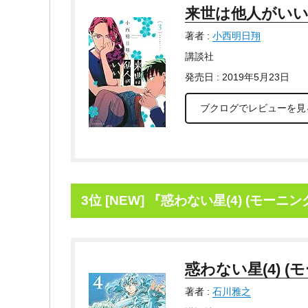
来世は他人がいい(
著者 :
小西明日翔
講談社
発売日 : 2019年5月23日
ブクログでレビューを見
3位 [NEW] 『惑わない星(4) (モーニン
惑わない星(4) (
著者 :
石川雅之