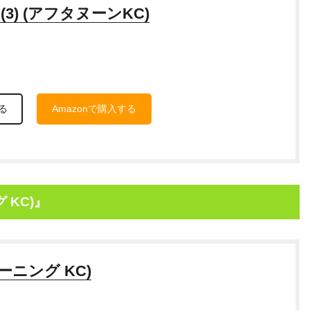
3) (アフタヌーンKC)
る
Amazonで購入する
グ KC)』
モーニング KC)