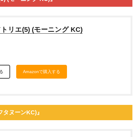
リエ(5) (モーニング KC)
る
Amazonで購入する
アフタヌーンKC)』