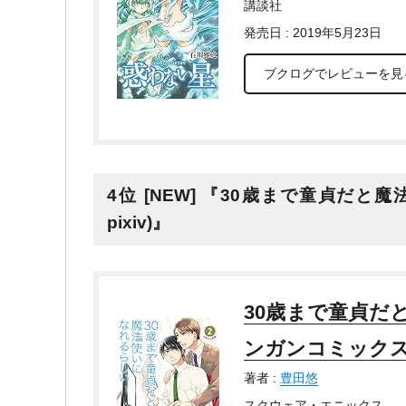
講談社
発売日 : 2019年5月23日
ブクログでレビューを見
4位 [NEW] 『30歳まで童貞だと
pixiv)』
30歳まで童貞だと
ンガンコミックスpi
著者 :
豊田悠
スクウェア・エニックス