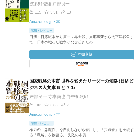
波多野澄雄 戸部良一
115
3.31
13
Amazon.co.jp・本
感想・レビュー
日清・日露戦争から第一世界大戦、支那事変から太平洋戦争ま
で、日本の戦った戦争がなぜ起きたの...
国家戦略の本質 世界を変えたリーダーの知略 (日経ビ
ジネス人文庫 B と-7-1)
戸部良一 寺本義也 野中郁次郎
102
3.88
7
Amazon.co.jp・本
感想・レビュー
権力の「悪魔性」を自覚しながら善用し、「共通善」を実現す
る「戦略」を物語る。 失敗の本質...