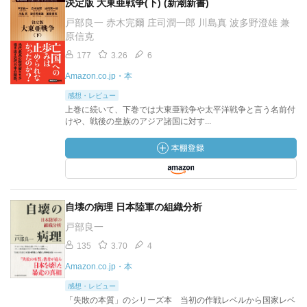
決定版 大東亜戦争(下) (新潮新書)
戸部良一 赤木完爾 庄司潤一郎 川島真 波多野澄雄 兼
原信克
177
3.26
6
Amazon.co.jp・本
感想・レビュー
上巻に続いて、下巻では大東亜戦争や太平洋戦争と言う名前付
けや、戦後の皇族のアジア諸国に対す...
自壊の病理 日本陸軍の組織分析
戸部良一
135
3.70
4
Amazon.co.jp・本
感想・レビュー
「失敗の本質」のシリーズ本 当初の作戦レベルから国家レベ