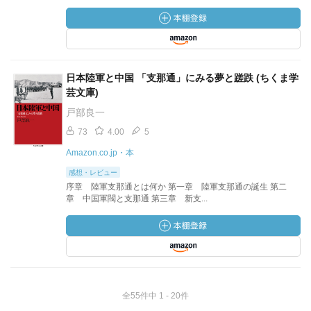
日本陸軍と中国 「支那通」にみる夢と蹉跌 (ちくま学
芸文庫)
戸部良一
73
4.00
5
Amazon.co.jp・本
感想・レビュー
序章 陸軍支那通とは何か 第一章 陸軍支那通の誕生 第二
章 中国軍閥と支那通 第三章 新支...
全55件中 1 - 20件