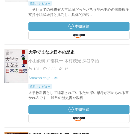
感想・レビュー
それまでの外務省の主流派だっただろう英米中心の国際秩序
支持を現状維持と批判し、具体的内容...
大学でまなぶ日本の歴史
小山俊樹 戸部良一 木村茂光 深谷幸治
181
3.33
15
Amazon.co.jp・本
感想・レビュー
大学教科書として編纂されているため深い思考が求められる書
かれ方です。 通常の歴史書や教科...