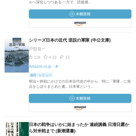
ルへ深化しつつある 一方で、読後感...
シリーズ日本の近代 逆説の軍隊 (中公文庫)
戸部良一
118
4.10
13
Amazon.co.jp・本
感想・レビュー
明治～終戦にかけての日本近代史の中から、特に「軍隊」に焦
点をしぼりまとめた書。日本軍という...
日本の戦争はいかに始まったか 連続講義 日清日露か
ら対米戦まで (新潮選書)