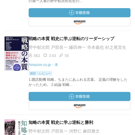
の第一人者の野中郁次郎先生の...
戦略の本質 戦史に学ぶ逆転のリーダーシップ
野中郁次郎 戸部良一 鎌田伸一 寺本義也 杉之尾宜生
562
3.43
55
Amazon.co.jp・本
感想・レビュー
1.購読動機 戦略。ちまたにあふれる言葉。 定義の理解をした
かったため。 2.結論 戦略...
知略の本質 戦史に学ぶ逆転と勝利
野中郁次郎 戸部良一 河野仁 麻田雅文