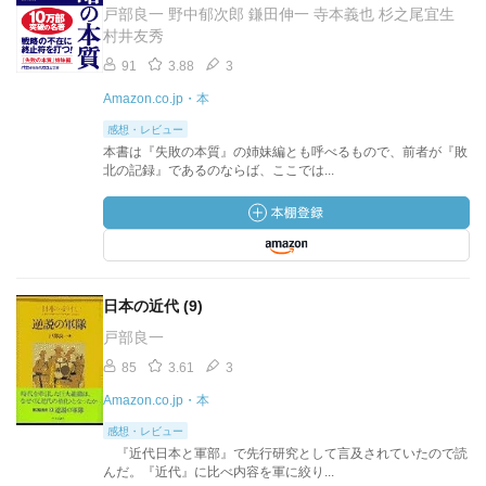
戸部良一 野中郁次郎 鎌田伸一 寺本義也 杉之尾宜生
村井友秀
91
3.88
3
Amazon.co.jp・本
感想・レビュー
本書は『失敗の本質』の姉妹編とも呼べるもので、前者が『敗
北の記録』であるのならば、ここでは...
日本の近代 (9)
戸部良一
85
3.61
3
Amazon.co.jp・本
感想・レビュー
『近代日本と軍部』で先行研究として言及されていたので読
んだ。『近代』に比べ内容を軍に絞り...