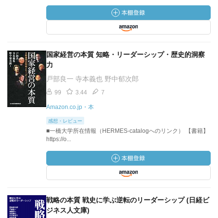
国家経営の本質 知略・リーダーシップ・歴史的洞察
力
戸部良一 寺本義也 野中郁次郎
99
3.44
7
Amazon.co.jp・本
感想・レビュー
■一橋大学所在情報（HERMES-catalogへのリンク） 【書籍】
https://o...
戦略の本質 戦史に学ぶ逆転のリーダーシップ (日経ビ
ジネス人文庫)