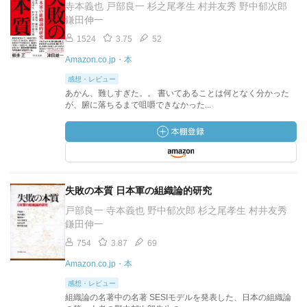
寺本義也 戸部良一 杉之尾孝生 村井友秀 野中郁次郎
鎌田伸一
1524
3.75
52
Amazon.co.jp・本
感想・レビュー
あかん、難しすぎた。。 書いてあることは何となく分かった
が、腑に落ちるまで咀嚼できなかった...
失敗の本質 日本軍の組織論的研究
戸部良一 寺本義也 野中郁次郎 杉之尾孝生 村井友秀
鎌田伸一
754
3.87
69
Amazon.co.jp・本
感想・レビュー
組織論の名著中の名著 SESIモデルを発表した、日本の組織論