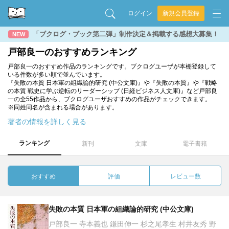
ログイン
新規会員登録
「ブクログ・ブック第二弾」制作決定＆掲載する感想大募集！
NEW
戸部良一のおすすめランキング
戸部良一のおすすめ作品のランキングです。ブクログユーザが本棚登録して
いる件数が多い順で並んでいます。
『失敗の本質 日本軍の組織論的研究 (中公文庫)』や『失敗の本質』や『戦略
の本質 戦史に学ぶ逆転のリーダーシップ (日経ビジネス人文庫)』など戸部良
一の全55作品から、ブクログユーザおすすめの作品がチェックできます。
※同姓同名が含まれる場合があります。
著者の情報を詳しく見る
ランキング
新刊
文庫
電子書籍
おすすめ
評価
レビュー数
失敗の本質 日本軍の組織論的研究 (中公文庫)
戸部良一 寺本義也 鎌田伸一 杉之尾孝生 村井友秀 野