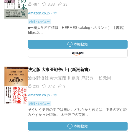
487
3.83
23
Amazon.co.jp・本
感想・レビュー
■一橋大学所在情報（HERMES-catalogへのリンク） 【書籍】
https://o...
決定版 大東亜戦争(上) (新潮新書)
波多野澄雄 赤木完爾 川島真 戸部良一 松元崇
233
3.42
9
Amazon.co.jp・本
感想・レビュー
そういう史観の本では無い。どちらかと言えば、下巻の方が読
みやすかった印象。 太平洋での英国...