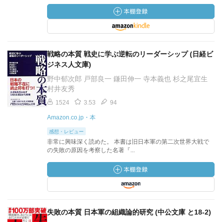
戦略の本質 戦史に学ぶ逆転のリーダーシップ (日経ビ
ジネス人文庫)
野中郁次郎 戸部良一 鎌田伸一 寺本義也 杉之尾宜生
村井友秀
1524
3.53
94
Amazon.co.jp・本
感想・レビュー
非常に興味深く読めた。 本書は旧日本軍の第二次世界大戦で
の失敗の原因を考察した名著『...
失敗の本質 日本軍の組織論的研究 (中公文庫 と18-2)