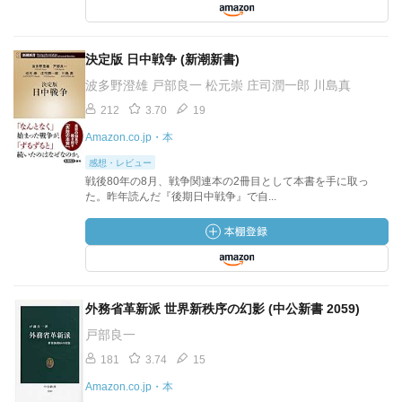
決定版 日中戦争 (新潮新書)
波多野澄雄 戸部良一 松元崇 庄司潤一郎 川島真
212
3.70
19
Amazon.co.jp・本
感想・レビュー
戦後80年の8月、戦争関連本の2冊目として本書を手に取っ
た。昨年読んだ『後期日中戦争』で自...
外務省革新派 世界新秩序の幻影 (中公新書 2059)
戸部良一
181
3.74
15
Amazon.co.jp・本