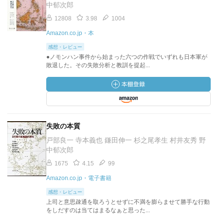
中郁次郎
12808
3.98
1004
Amazon.co.jp・本
感想・レビュー
●ノモンハン事件から始まった六つの作戦でいずれも日本軍が
敗退した。その失敗分析と教訓を提起...
失敗の本質
戸部良一 寺本義也 鎌田伸一 杉之尾孝生 村井友秀 野
中郁次郎
1675
4.15
99
Amazon.co.jp・電子書籍
感想・レビュー
上司と意思疎通を取ろうとせずに不満を膨らませて勝手な行動
をしだすのは当てはまるなぁと思った...