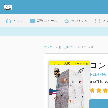
トップ
新刊ニュース
ランキング
ブ
ブクログ
>
村田沙耶香
>
コンビニ人間
コン
村田沙耶香
文藝春秋
(2