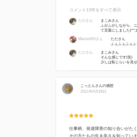
「男子たちの喧嘩を誰か止めて！
コメント
13
件をすべて表示
喧嘩を止めるなど、恵子の中では
たださん
まこみさん
と”“歪んだこと”と思われ、学生
ふがふがしながら、
った。
て言葉にしました(^^;)
そんな恵子が唯一自分の居場所を
Macomi55さん
たださん
ープンのコンビニ店員募集の貼紙
ふぇふぇふぇふぇ
しなみ…何から何までマニュアル
たださん
まこみさん
そんな感じです(笑)
た。
少しは恥じらいを見せろ
マニュアルに合わせる生き方なら
を与えられたって笑顔を上手く作
だ。あ、いや違う。恵子は真面目
こっとん
さん
の感想
アル通り顔の筋肉を動かして笑顔
2021年4月28日
体調を整える。コンビニの中では
され、仕事仲間の中でも浮かない
して、自分の居場所を守る。そうし
イトだけを続けてきた。恵子はそ
職もせず、コンビニ店員だけを続
仕事柄、発達障害の知り合いがた
い。
その方たちの生き辛さを知ってい