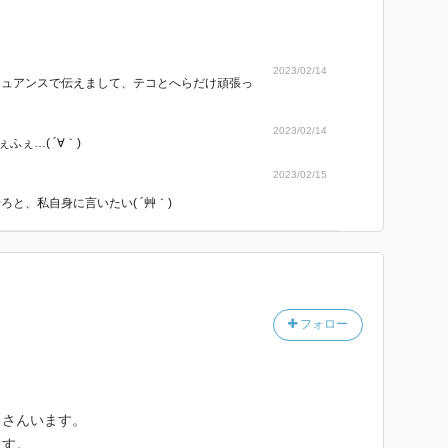
」と言われ、当事者の男子たちの頭をスコップで殴って
真面目に人のためになることをしたつもりが“乱暴なこ
時代を通じて、人と喋らず、自分を出さず、友達もいなか
2023/02/14
ニュアンスで伝えまして、テコとへらだけ頑張っ
見つけたのがコンビニだった。学生時代のある日、新オ
2023/02/14
を見つけ、応募し、笑顔の作り方から声の出し方、身だ
ふぇ…( ´∀｀)
通りに“コンビニ店員”としての自分を産み出していっ
2023/02/15
と、私自身に言いたい( ´艸｀)
出来る。羨ましくさえあった。何故なら私はマニュアル
ることは出来ない。心のバリアが邪魔をしてしまうから
なのだ。コンビニ店員でいるためには、ビデオのマニュ
を完璧につくる。明日のコンビニでの仕事のために毎日
どんな小さな変化もキャッチしてテキパキ動き、頼りに
フォロー
ように、他の店員の普段着を真似たり喋り方を真似たり
て、18年間、36歳まで独身で同じコンビニのアルバ
れで幸せだったのに、周囲が認めない。結婚もせず、就
けている恵子のことを仲の良い妹さえ肯定してくれな
くさんいます。
ます。