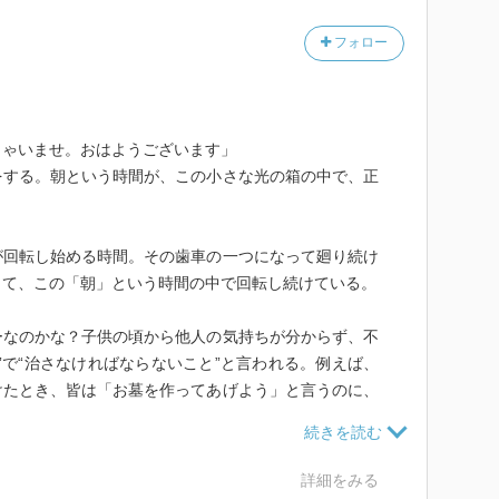
フォロー
しゃいませ。おはようございます」
をする。朝という時間が、この小さな光の箱の中で、正
が回転し始める時間。その歯車の一つになって廻り続け
って、この「朝」という時間の中で回転し続けている。
なのかな？子供の頃から他人の気持ちが分からず、不
”で“治さなければならないこと”と言われる。例えば、
けたとき、皆は「お墓を作ってあげよう」と言うのに、
。」と母親に言ってギョッとさせた。「そのほうが父親
」と恵子は思っていたのだ。だけど読者は気づく。公園
養鶏場の鶏は食べるのが当たり前と思っているマジョリ
詳細をみる
。