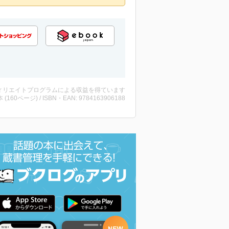
ィリエイトプログラムによる収益を得ています
・本 (160ページ) / ISBN・EAN: 9784163906188