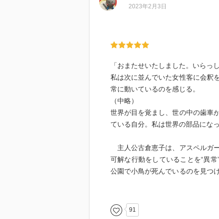
2023年2月3日
「おまたせいたしました。いらっ
私は次に並んでいた女性客に会釈
常に動いているのを感じる。
（中略）
世界が目を覚まし、世の中の歯車
ている自分。私は世界の部品にな
主人公古倉恵子は、アスペルガー
可解な行動をしていることを“異常
公園で小鳥が死んでいるのを見つ
恵子は「持って帰って食べようよ
も妹も喜ぶだろうに何が悪いのか
の小鳥は死んだら可哀想と思い、
91
ティたちは残酷ではないのか？と