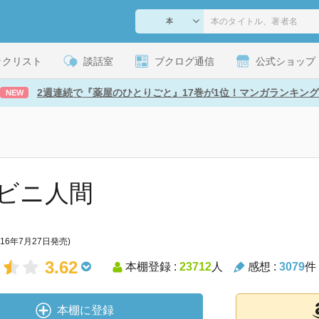
ックリスト
談話室
ブクログ通信
公式ショップ
2週連続で『薬屋のひとりごと』17巻が1位！マンガランキング
NEW
ビニ人間
016年7月27日発売)
3.62
本棚登録 :
23712
人
感想 :
3079
件
本棚に登録