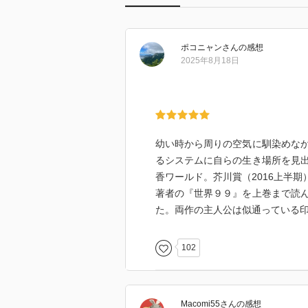
ポコニャン
さん
の感想
2025年8月18日
幼い時から周りの空気に馴染めな
るシステムに自らの生き場所を見
香ワールド。芥川賞（2016上半期
著者の『世界９９』を上巻まで読
た。両作の主人公は似通っている
102
Macomi55
さん
の感想