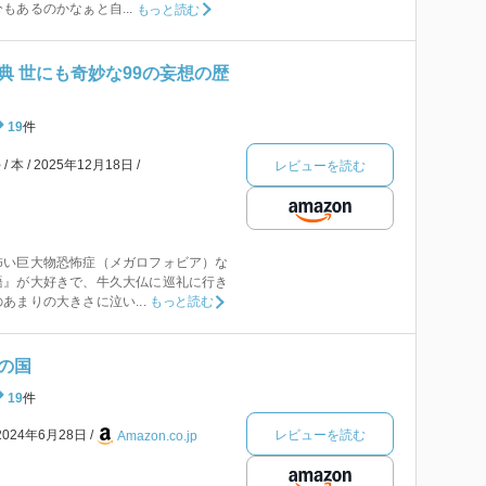
もあるのかなぁと自...
もっと読む
典 世にも奇妙な99の妄想の歴
19
件
ル
本
2025年12月18日
レビューを読む
怖い巨大物恐怖症（メガロフォビア）な
語』が大好きで、牛久大仏に巡礼に行き
あまりの大きさに泣い...
もっと読む
の国
19
件
レビューを読む
2024年6月28日
Amazon.co.jp