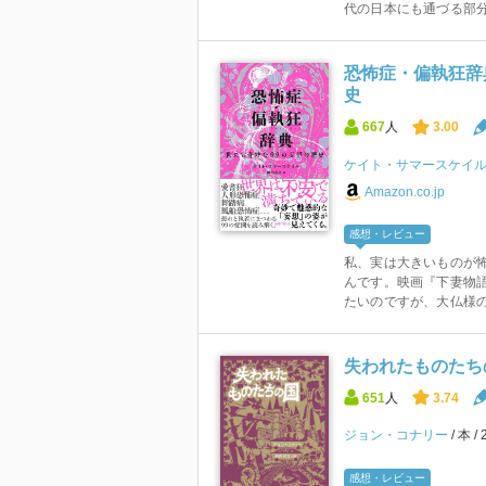
代の日本にも通づる部分
恐怖症・偏執狂辞
史
667
人
3.00
ケイト・サマースケイ
Amazon.co.jp
感想・レビュー
私、実は大きいものが
んです。映画『下妻物
たいのですが、大仏様の
失われたものたち
651
人
3.74
ジョン・コナリー
本
感想・レビュー