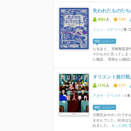
失われたものたちの
4062
人
3.83
ジョン・コナリー
本
感想・レビュー
なるほど。 宮崎駿監督
そのものと言ってしま
た物語。 現実から物語に
オリエント急行殺人
1741
人
3.77
アガサ・クリスティ
感想・レビュー
大変読みやすいのです
ませんでした。結末は
れました。
もっと読む