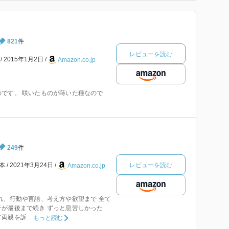
821
件
レビューを読む
本
2015年1月2日
Amazon.co.jp
です。 咲いたものが蒔いた種なので
249
件
レビューを読む
本
2021年3月24日
Amazon.co.jp
れ、行動や言語、考え方や欲望まで 全て
子が最後まで続き ずっと息苦しかった
親を訴...
もっと読む