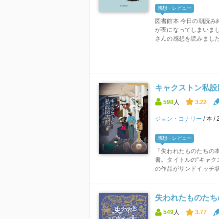
感想・レビュー
図書館本 今日の朝読み
が夜になってしまいまし
さんの感想を読みました 
キャクストン私設
598
人
3.22
ジョン・コナリー
本
感想・レビュー
「失われたものたちの
書。タイトルの"キャク
の作品がサンドイッチ状
失われたものたち
549
人
3.77