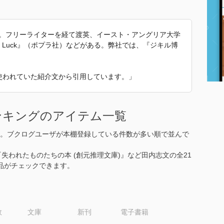
家。フリーライターを経て渡英、イースト・アングリア大学
 Luck』（ポプラ社）などがある。弊社では、『ジキル博
 で使われていた紹介文から引用しています。」
ンキングのアイテム一覧
。ブクログユーザが本棚登録している件数が多い順で並んで
)』や『失われたものたちの本 (創元推理文庫)』など田内志文の全21
品がチェックできます。
数
文庫
新刊
電子書籍