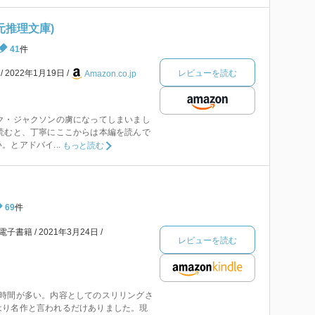
元推理文庫)
41
件
レビューを読む
本
2022年1月19日
Amazon.co.jp
ク・ジャクソンの虜になってしまいまし
読むと、丁寧にここからは本編を読んで
とアドバイ...
もっと読む
69
件
電子書籍
2021年3月24日
レビューを読む
る時間が多い。内容としてのスリリングさ
はり名作と言われるだけありました。現