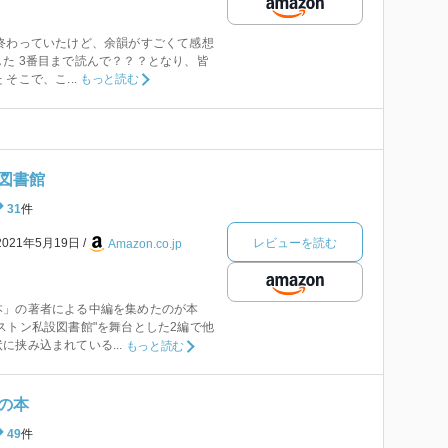
終わっていたけど、余韻がすごくて感想
た 3番目まで読んで？？？となり、皆
そこで、こ...
もっと読む
図書館
31
件
レビューを読む
2021年5月19日
Amazon.co.jp
本」の著者による中編を集めたのが本
ストン私設図書館"を舞台とした2編で他
に挟み込まれている...
もっと読む
の本
49
件