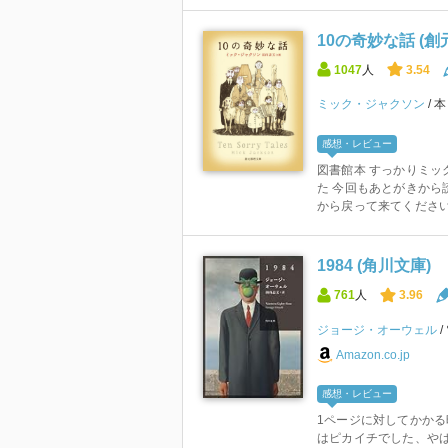
10の奇妙な話 (創
1047
人
3.54
ミック・ジャクソン
感想・レビュー
図書館本 すっかりミッ
た 今回もあとがきから
から戻って来てください。
1984 (角川文庫)
761
人
3.96
ジョージ・オーウェル
Amazon.co.jp
感想・レビュー
1ページに対してかか
はピカイチでした、や