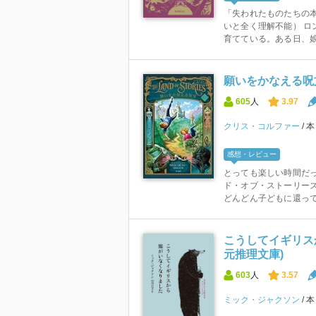
「失われたものたちの本
いと全く理解不能） ロ
育てている。ある日、娘が
願いをかなえる呪文 
605
人
3.97
クリス・コルファー
感想・レビュー
とっても楽しい時間だっ
ド・オブ・ストーリーズ
どんどん子どもに還ってい
こうしてイギリス
元推理文庫)
603
人
3.57
ミック・ジャクソン