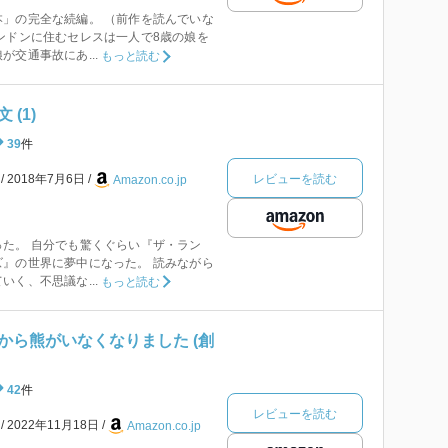
」の完全な続編。 （前作を読んでいな
ンドンに住むセレスは一人で8歳の娘を
交通事故にあ...
もっと読む
(1)
39
件
レビューを読む
本
2018年7月6日
Amazon.co.jp
た。 自分でも驚くぐらい『ザ・ラン
』の世界に夢中になった。 読みながら
く、不思議な...
もっと読む
から熊がいなくなりました (創
42
件
レビューを読む
本
2022年11月18日
Amazon.co.jp