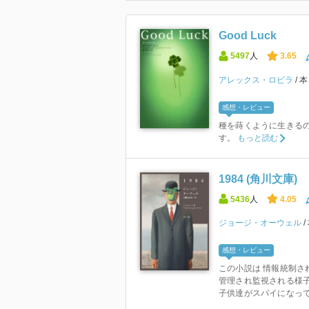
Good Luck
5497
人
3.65
アレックス・ロビラ
感想・レビュー
種を蒔くように生きるの
す。
もっと読む
1984 (角川文庫)
5436
人
4.05
ジョージ・オーウェル
感想・レビュー
この小説は 情報統制さ
管理され監視される様
子供達がスパイになって両