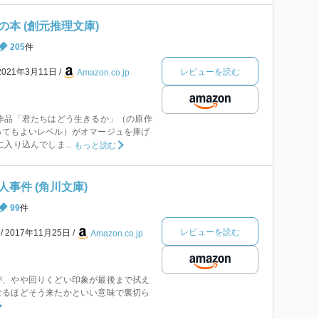
本 (創元推理文庫)
205
件
レビューを読む
2021年3月11日
Amazon.co.jp
作品「君たちはどう生きるか」（の原作
ってもよいレベル）がオマージュを捧げ
入り込んでしま...
もっと読む
事件 (角川文庫)
99
件
レビューを読む
本
2017年11月25日
Amazon.co.jp
が、やや回りくどい印象が最後まで拭え
なるほどそう来たかといい意味で裏切ら