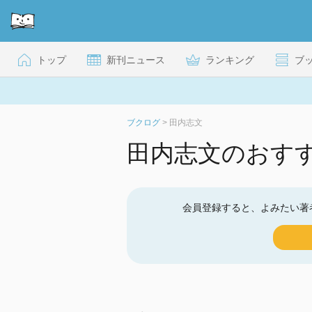
トップ
新刊ニュース
ランキング
ブ
ブクログ
>
田内志文
田内志文のおす
会員登録すると、よみたい著